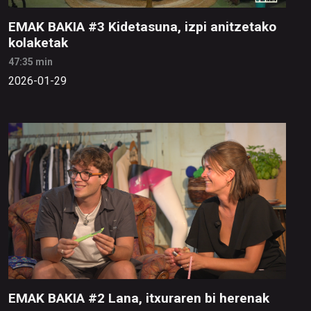
EMAK BAKIA #3 Kidetasuna, izpi anitzetako
kolaketak
47:35 min
2026-01-29
EMAK BAKIA #2 Lana, itxuraren bi herenak