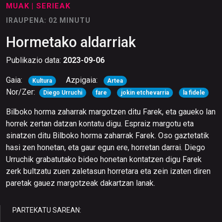
MUAK
| SERIEAK
IRAUPENA: 02 MINUTU
Hormetako aldarriak
Publikazio data:
2023-09-06
Gaia:
Azpigaia:
Kultura
Artea
Nor/Zer:
Diego Urruchi
fare
jokin etchevarria
la fidele
Bilboko horma zaharrak margotzen ditu Farek, eta gaueko lan
horrek zertan datzan kontatu digu. Espraiz margotu eta
sinatzen ditu Bilboko horma zaharrak Farek. Oso gaztetatik
hasi zen honetan, eta gaur egun ere, horretan darrai. Diego
Urruchik grabatutako bideo honetan kontatzen digu Farek
zerk bultzatu zuen zaletasun horretara eta zein izaten diren
paretak gauez margotzeak dakartzan lanak.
PARTEKATU SAREAN: