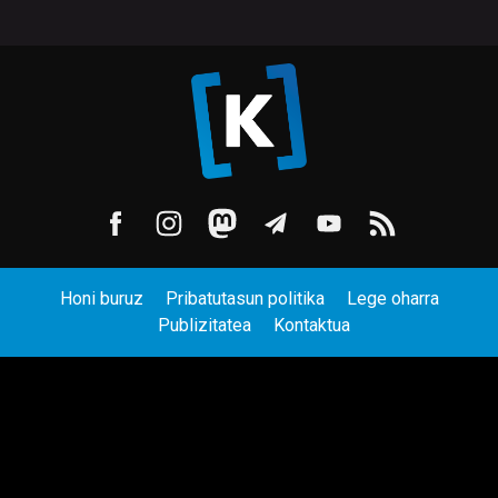
Honi buruz
Pribatutasun politika
Lege oharra
Publizitatea
Kontaktua