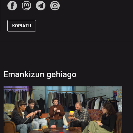
KOPIATU
Emankizun gehiago