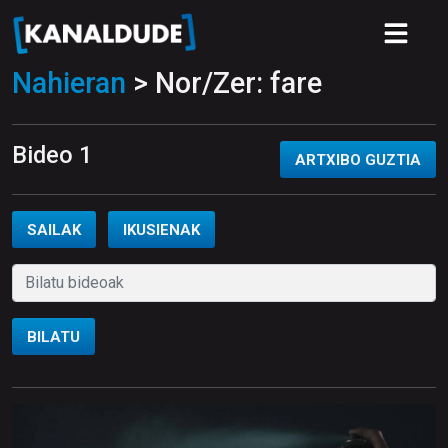
Nahieran
> Nor/Zer: fare
Bideo 1
ARTXIBO GUZTIA
SAILAK
IKUSIENAK
BILATU