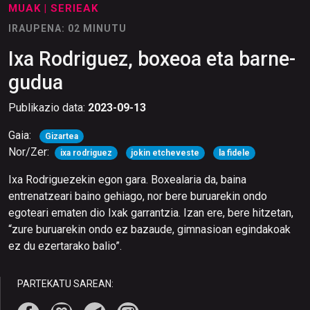
MUAK
| SERIEAK
IRAUPENA: 02 MINUTU
Ixa Rodriguez, boxeoa eta barne-
gudua
Publikazio data:
2023-09-13
Gaia:
Gizartea
Nor/Zer:
ixa rodriguez
jokin etcheveste
la fidele
Ixa Rodriguezekin egon gara. Boxealaria da, baina
entrenatzeari baino gehiago, nor bere buruarekin ondo
egoteari ematen dio Ixak garrantzia. Izan ere, bere hitzetan,
“zure buruarekin ondo ez bazaude, gimnasioan egindakoak
ez du ezertarako balio”.
PARTEKATU SAREAN: