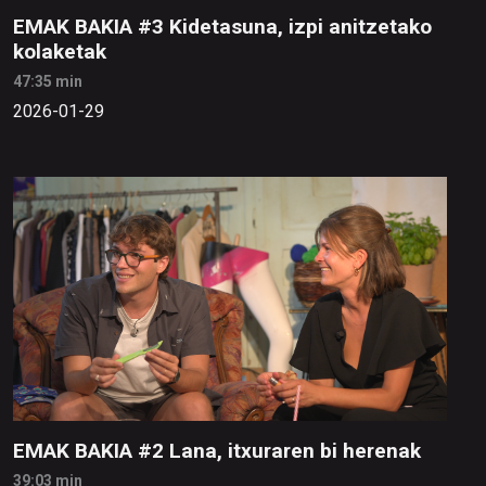
EMAK BAKIA #3 Kidetasuna, izpi anitzetako
kolaketak
47:35 min
2026-01-29
EMAK BAKIA #2 Lana, itxuraren bi herenak
39:03 min