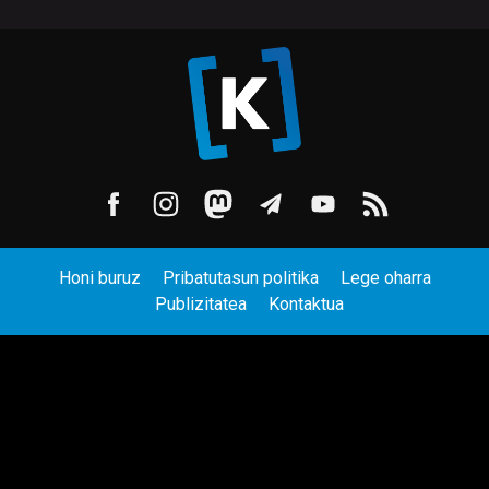
Honi buruz
Pribatutasun politika
Lege oharra
Publizitatea
Kontaktua