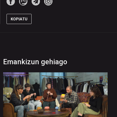
KOPIATU
Emankizun gehiago