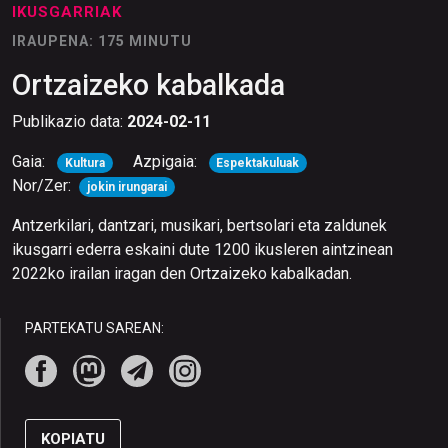
IKUSGARRIAK
IRAUPENA: 175 MINUTU
Ortzaizeko kabalkada
Publikazio data:
2024-02-11
Gaia:
Azpigaia:
Kultura
Espektakuluak
Nor/Zer:
jokin irungarai
Antzerkilari, dantzari, musikari, bertsolari eta zaldunek
ikusgarri ederra eskaini dute 1200 ikusleren aintzinean
2022ko irailan iragan den Ortzaizeko kabalkadan.
PARTEKATU SAREAN:
KOPIATU