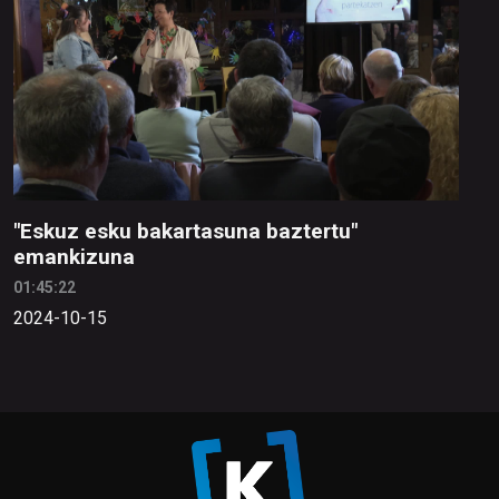
"Eskuz esku bakartasuna baztertu"
emankizuna
01:45:22
2024-10-15