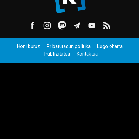
Honi buruz
Pribatutasun politika
Lege oharra
Publizitatea
Kontaktua