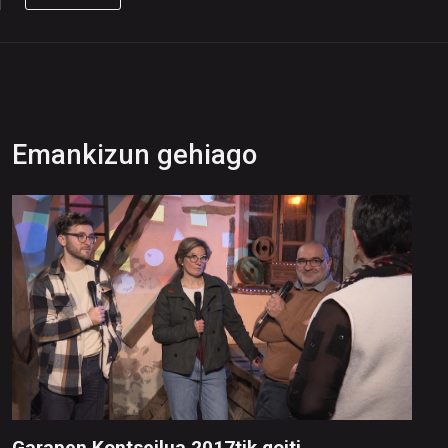
Emankizun gehiago
Garapen Kontseilua 2017tik goiti