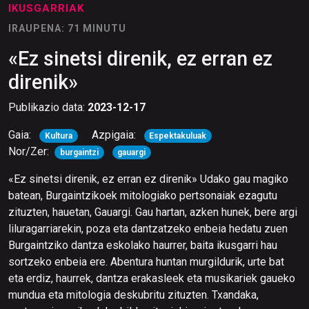
IKUSGARRIAK
IRAUPENA: 71 MINUTU
«Ez sinetsi direnik, ez erran ez
direnik»
Publikazio data:
2023-12-17
Gaia:
Azpigaia:
Kultura
Espektakuluak
Nor/Zer:
burgaintzi
gauargi
«Ez sinetsi direnik, ez erran ez direnik» Udako gau magiko
batean, Burgaintzikoek mitologiako pertsonaiak ezagutu
zituzten, hauetan, Gauargi. Gau hartan, azken hunek, bere argi
liluragarriarekin, poza eta dantzatzeko enbeia hedatu zuen
Burgaintziko dantza eskolako haurrer, baita ikusgarri hau
sortzeko enbeia ere. Abentura huntan murgildurik, urte bat
eta erdiz, haurrek, dantza erakasleek eta musikariek gaueko
mundua eta mitologia deskubritu zituzten. Txandaka,