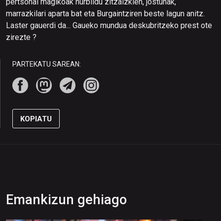
pertsonai magikoak hurbildu zitzaizkien, jostunak,
marrazkilari aparta bat eta Burgaintziren beste lagun anitz.
Laster gauerdi da... Gaueko mundua deskubritzeko prest ote
zirezte ?
PARTEKATU SAREAN:
KOPIATU
Emankizun gehiago