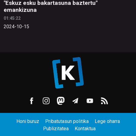
"Eskuz esku bakartasuna baztertu"
emankizuna
01:45:22
2024-10-15
Honi buruz
Pribatutasun politika
Lege oharra
Publizitatea
Kontaktua