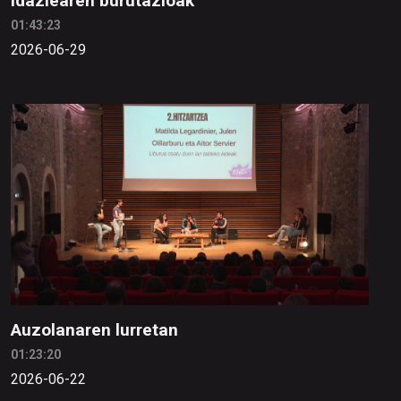
idazlearen burutazioak
01:43:23
2026-06-29
Auzolanaren lurretan
01:23:20
2026-06-22