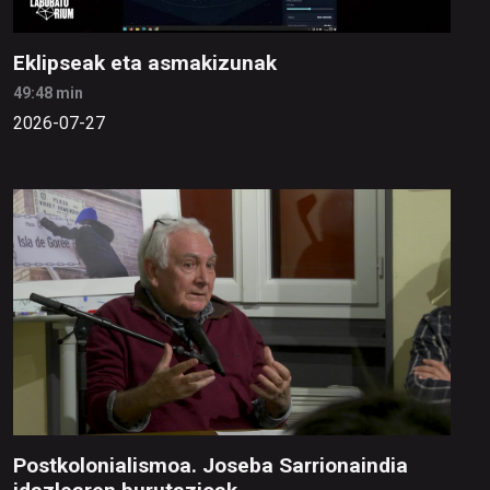
Eklipseak eta asmakizunak
49:48 min
2026-07-27
Postkolonialismoa. Joseba Sarrionaindia