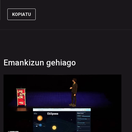
KOPIATU
Emankizun gehiago