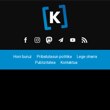
Honi buruz
Pribatutasun politika
Lege oharra
Publizitatea
Kontaktua