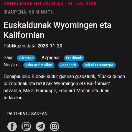
KANALDUDE HITZALDIAK
| HITZALDIAK
IRAUPENA: 68 MINUTU
Euskaldunak Wyomingen eta
Kalifornian
Publikazio data:
2023-11-20
Gaia:
Azpigaia:
Gizartea
Etorkinak
Nor/Zer:
Edouard Mollon
Jean Inda
Mikel Erramuzpe
Donapauleko Bideak kultur gunean grabaturik, "Euskaldunen
ibilmoldeak eta bizitzak Wyomingen eta Kalifornian"
hitzaldia, Mikel Eramuspe, Edouard Mollon eta Jean
Indarekin.
PARTEKATU SAREAN: