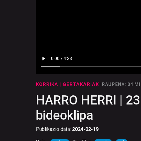
KORRIKA
| GERTAKARIAK
IRAUPENA: 04 M
HARRO HERRI | 23
bideoklipa
Publikazio data:
2024-02-19