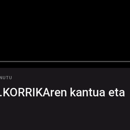
INUTU
.KORRIKAren kantua eta