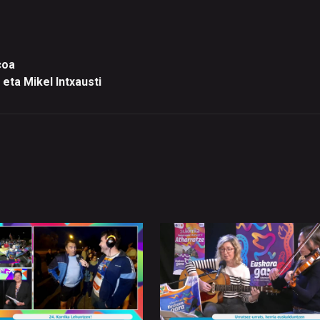
coa
 eta Mikel Intxausti