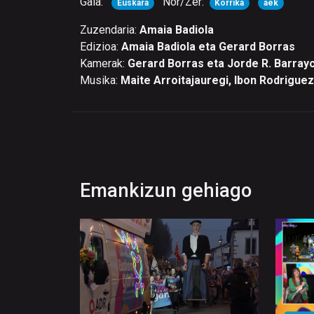
Gaia:
Nor/Zer:
Euskara
Korrika
aek
Zuzendaria:
Amaia Badiola
Edizioa:
Amaia Badiola eta Gerard Borras
Kamerak:
Gerard Borras eta Jorde R. Barray
Musika:
Maite Arroitajauregi, Ibon Rodriguez
Emankizun gehiago