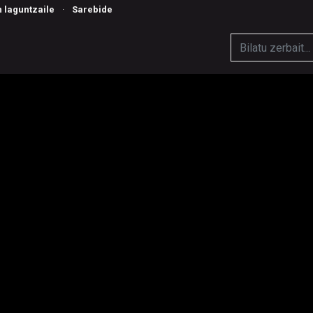
n laguntzaile
·
Sarebide