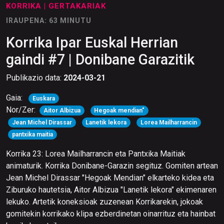
KORRIKA
| GERTAKARIAK
IRAUPENA: 63 MINUTU
Korrika Ipar Euskal Herrian
gaindi #7 | Donibane Garazitik
Publikazio data:
2024-03-21
Gaia:
Euskara
Nor/Zer:
Aitor Albizua
Hegoak mendian"
Jean Michel Dirassar
Lanetik lekora
Lorea Mailharrancin
pantxika maitia
Korrika 23: Lorea Mailharrancin eta Pantxika Maitiak
animaturik. Korrika Donibane-Garazin segituz. Gomiten artean
Jean Michel Dirassar "Hegoak Mendian" elkarteko kidea eta
Ziburuko hautetsia, Aitor Albizua "Lanetik lekora" ekimenaren
lekuko. Artetik koneksioak zuzenean Korrikarekin, jokoak
gomitekin korrikako klipa ezberdinetan oinarrituz eta hainbat