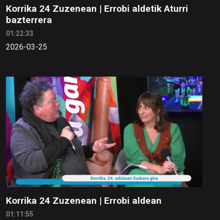
Korrika 24 Zuzenean | Errobi aldetik Aturri
bazterrera
01:22:33
2026-03-25
Korrika 24 Zuzenean | Errobi aldean
01:11:55