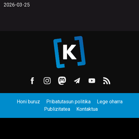
2026-03-25
Honi buruz
Pribatutasun politika
Lege oharra
Publizitatea
Kontaktua