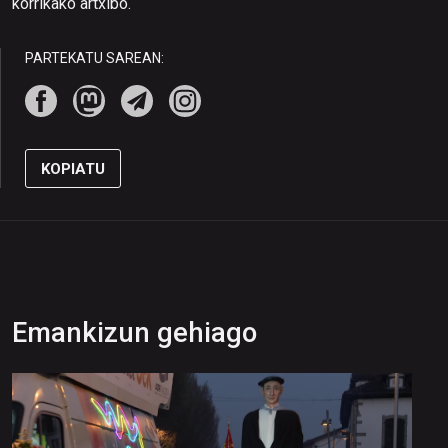
korrikako artxibo.
PARTEKATU SAREAN:
KOPIATU
Emankizun gehiago