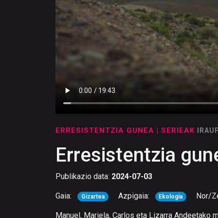
ERRESISTENTZIA GUNEA
| SERIEAK
IRAU
Erresistentzia gun
Publikazio data:
2024-07-03
Gaia:
Azpigaia:
Nor/Z
Gizartea
Ekologia
Manuel, Mariela, Carlos eta Lizarra Andeetako me