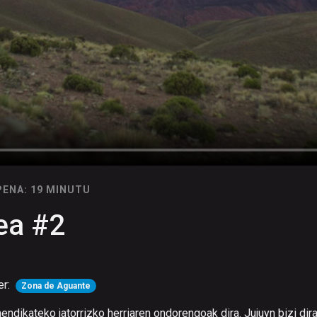
PENA: 19 MINUTU
ea #2
er:
Zona de Aguante
ndikateko jatorrizko herriaren ondorengoak dira. Jujuyn bizi dira