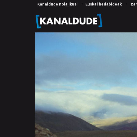
Kanaldude nola ikusi
·
Euskal hedabideak
·
Iza