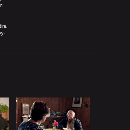
n.
ira.
vy-