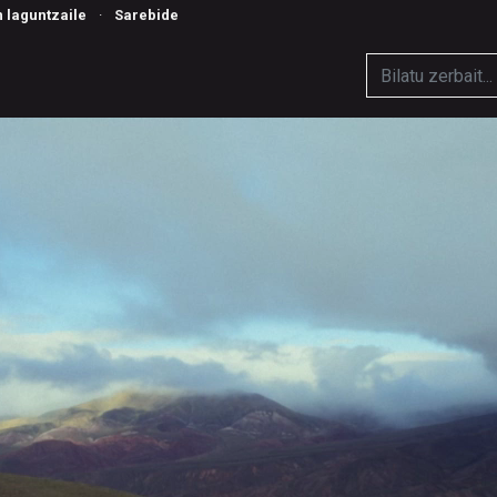
n laguntzaile
·
Sarebide