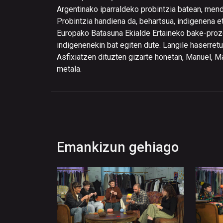
Argentinako iparraldeko probintzia batean, mend
Probintzia handiena da, behartsua, indigenena et
Europako Batasuna Ekialde Ertaineko bake-proze
indigenenekin bat egiten dute. Langile haserre
Asfixiatzen dituzten gizarte honetan, Manuel, Ma
metala.
Emankizun gehiago