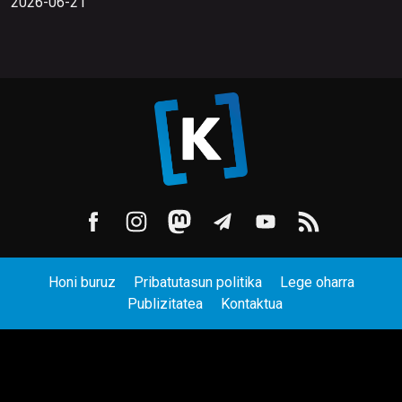
2026-06-21
Honi buruz
Pribatutasun politika
Lege oharra
Publizitatea
Kontaktua