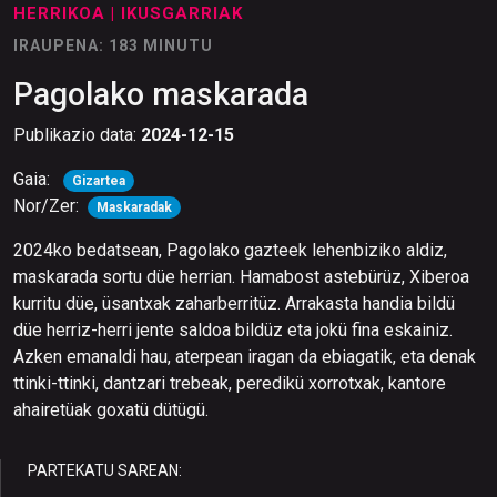
HERRIKOA
| IKUSGARRIAK
IRAUPENA: 183 MINUTU
Pagolako maskarada
Publikazio data:
2024-12-15
Gaia:
Gizartea
Nor/Zer:
Maskaradak
2024ko bedatsean, Pagolako gazteek lehenbiziko aldiz,
maskarada sortu düe herrian. Hamabost astebürüz, Xiberoa
kurritu düe, üsantxak zaharberritüz. Arrakasta handia bildü
düe herriz-herri jente saldoa bildüz eta jokü fina eskainiz.
Azken emanaldi hau, aterpean iragan da ebiagatik, eta denak
ttinki-ttinki, dantzari trebeak, peredikü xorrotxak, kantore
ahairetüak goxatü dütügü.
PARTEKATU SAREAN: