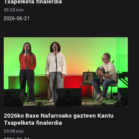
Txapelketa finalerdia
43:28 min
2026-06-21
2026ko Baxe Nafarroako gazteen Kantu
Txapelketa finalerdia
59:08 min