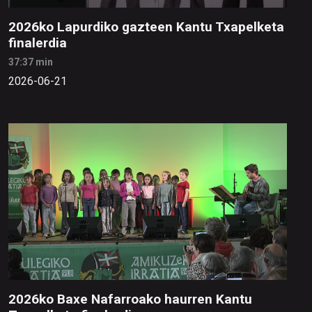
2026ko Lapurdiko gazteen Kantu Txapelketa
finalerdia
37:37 min
2026-06-21
2026ko Baxe Nafarroako haurren Kantu