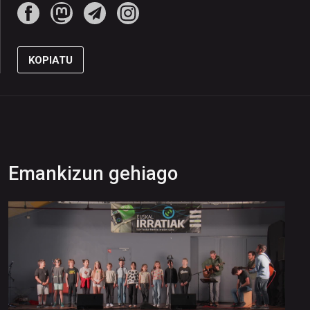
KOPIATU
Emankizun gehiago