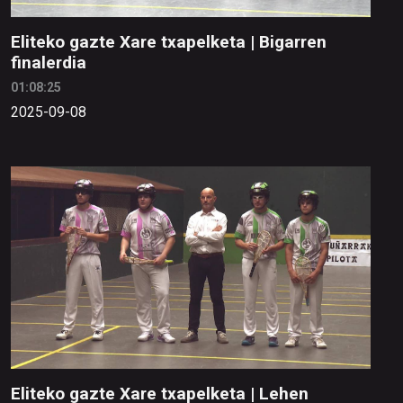
Eliteko gazte Xare txapelketa | Bigarren
finalerdia
01:08:25
2025-09-08
Eliteko gazte Xare txapelketa | Lehen