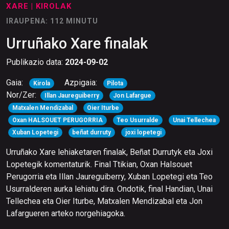
XARE
| KIROLAK
IRAUPENA: 112 MINUTU
Urruñako Xare finalak
Publikazio data:
2024-09-02
Gaia:
Azpigaia:
Kirola
Pilota
Nor/Zer:
Illan Jaureguiberry
Jon Lafargue
Matxalen Mendizabal
Oier Iturbe
Oxan HALSOUET PERUGORRIA
Teo Usurralde
Unai Tellechea
Xuban Lopetegi
beñat durruty
joxi lopetegi
Urruñako Xare lehiaketaren finalak, Beñat Durrutyk eta Joxi
Lopetegik komentaturik. Final Ttikian, Oxan Halsouet
Perugorria eta Illan Jaureguiberry, Xuban Lopetegi eta Teo
Usurralderen aurka lehiatu dira. Ondotik, final Handian, Unai
Tellechea eta Oier Iturbe, Matxalen Mendizabal eta Jon
Lafargueren arteko norgehiagoka.