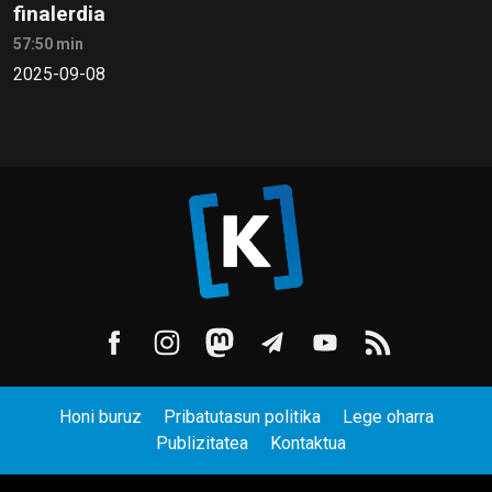
finalerdia
57:50 min
2025-09-08
Honi buruz
Pribatutasun politika
Lege oharra
Publizitatea
Kontaktua