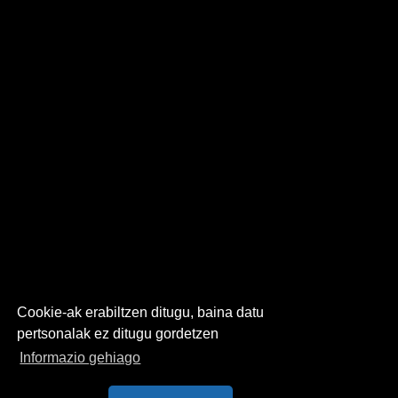
Cookie-ak erabiltzen ditugu, baina datu
pertsonalak ez ditugu gordetzen
Informazio gehiago