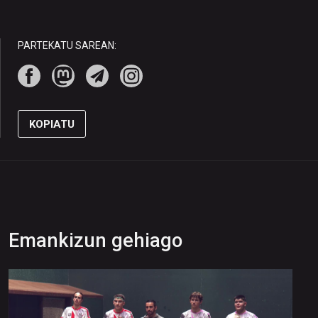
PARTEKATU SAREAN:
KOPIATU
Emankizun gehiago