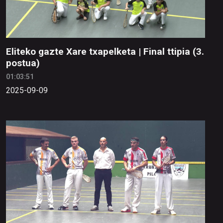
Eliteko gazte Xare txapelketa | Final ttipia (3.
postua)
01:03:51
2025-09-09