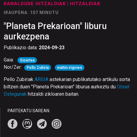
KANALDUDE HITZALDIAK
| HITZALDIAK
IRAUPENA: 107 MINUTU
"Planeta Prekarioan" liburu
aurkezpena
Publikazio data:
2024-09-23
Gaia:
Gizartea
Nor/Zer:
Pello Zubiria
mattin irigoien
Pello Zubiriak
ARGIA
astekarian publikatutako artikulu sorta
biltzen duen "Planeta Prekarioan" liburua aurkeztu du
Otsail
Ostegunak
hitzaldi zikloaren baitan.
PARTEKATU SAREAN: