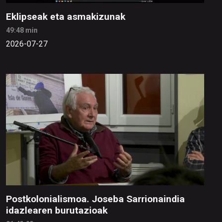
Eklipseak eta asmakizunak
49:48 min
2026-07-27
Postkolonialismoa. Joseba Sarrionaindia
idazlearen burutazioak