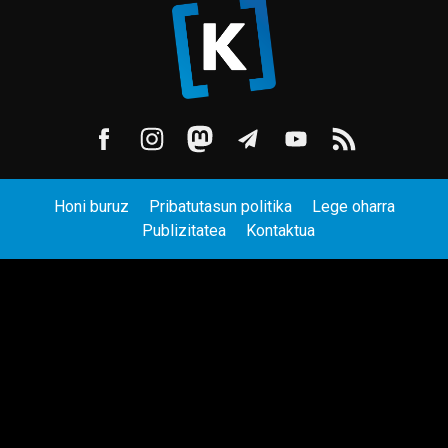
Honi buruz
Pribatutasun politika
Lege oharra
Publizitatea
Kontaktua