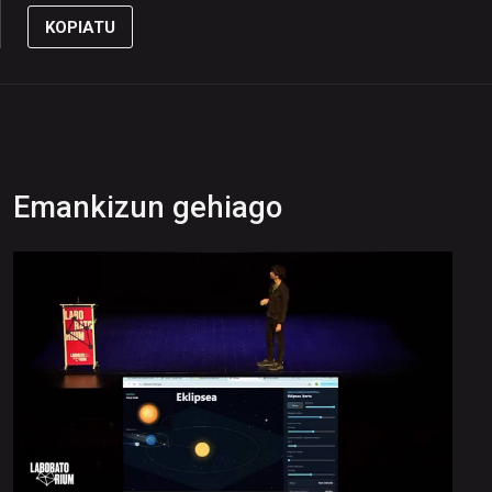
KOPIATU
Emankizun gehiago