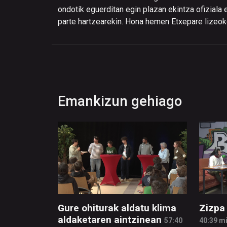
ondotik eguerditan egin plazan ekintza ofiziala e
parte hartzearekin. Hona hemen Etxepare lizeok
Emankizun gehiago
Gure ohiturak aldatu klima
Zizpa
aldaketaren aintzinean
57:40
40:39 m