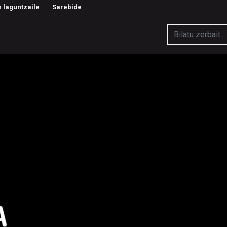
n laguntzaile
·
Sarebide