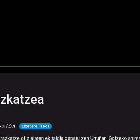
azkatzea
Nor/Zer:
Etxepare lizeoa
birazkatze ofizialaren ekitaldia ospatu zen Urruñan. Goizeko ani