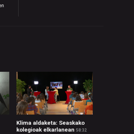
en
Klima aldaketa: Seaskako
kolegioak elkarlanean
58:32