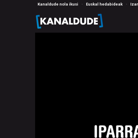
Kanaldude nola ikusi
·
Euskal hedabideak
·
Iza