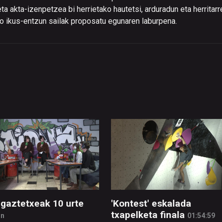
ta akta-izenpetzea bi herrietako hautetsi, arduradun eta herritarr
o ikus-entzun sailak proposatu egunaren laburpena.
 gaztetxeak 10 urte
'Kontest' eskalada
txapelketa finala
in
01:54:59