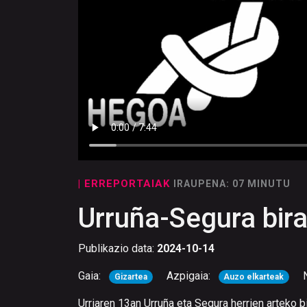
| ERREPORTAIAK
IRAUPENA: 07 MINUTU
Urruña-Segura bir
Publikazio data:
2024-10-14
Gaia:
Azpigaia:
Gizartea
Auzo elkarteak
Urriaren 13an Urruña eta Segura herrien arteko 