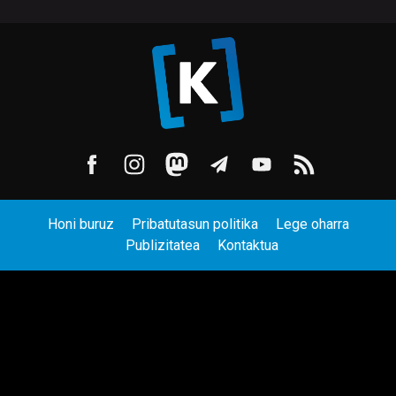
Honi buruz
Pribatutasun politika
Lege oharra
Publizitatea
Kontaktua