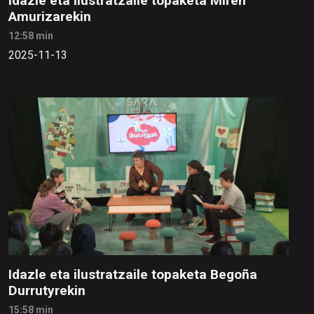
Idazle eta ilustratzaile topaketa Miren
Amurizarekin
12:58 min
2025-11-13
Idazle eta ilustratzaile topaketa Begoña
Durrutyrekin
15:58 min