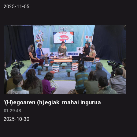
2025-11-05
'(H)egoaren (h)egiak' mahai ingurua
01:29:48
2025-10-30