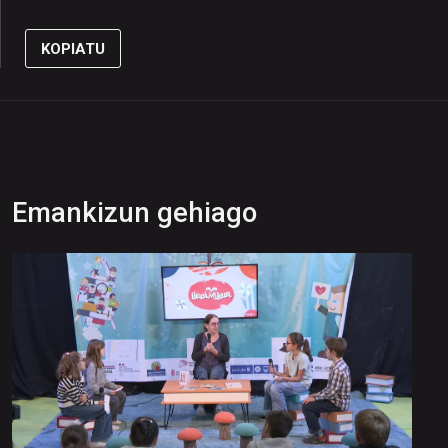
KOPIATU
Emankizun gehiago