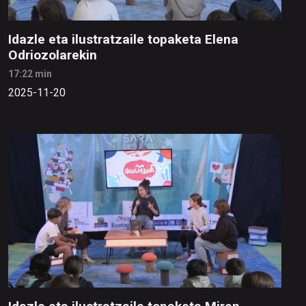
Idazle eta ilustratzaile topaketa Elena
Odriozolarekin
17:22 min
2025-11-20