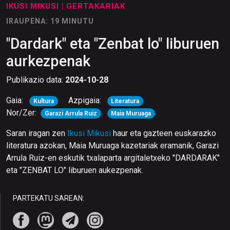
IKUSI MIKUSI
| GERTAKARIAK
IRAUPENA: 19 MINUTU
"Dardark" eta "Zenbat lo" liburuen
aurkezpenak
Publikazio data:
2024-10-28
Gaia:
Azpigaia:
Kultura
Literatura
Nor/Zer:
Garazi Arrula Ruiz
Maia Muruaga
Saran iragan zen
Ikusi Mikusi
haur eta gazteen euskarazko
literatura azokan, Maia Muruaga kazetariak eramanik, Garazi
Arrula Ruiz-en eskutik
txalaparta
argitaletxeko "DARDARAK"
eta "ZENBAT LO" liburuen aukezpenak.
PARTEKATU SAREAN: