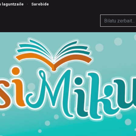
n laguntzaile
·
Sarebide