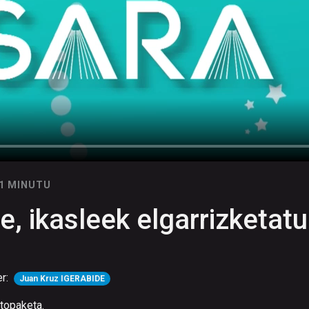
21 MINUTU
, ikasleek elgarrizketatu
er:
Juan Kruz IGERABIDE
 topaketa.