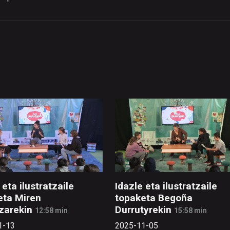
 eta ilustratzaile
Idazle eta ilustratzaile
eta Miren
topaketa Begoña
zarekin
Durrutyrekin
12:58 min
15:58 min
1-13
2025-11-05