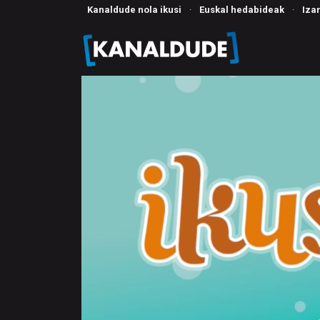
Kanaldude nola ikusi
·
Euskal hedabideak
·
Iza