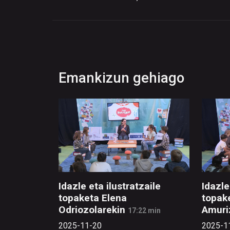
Emankizun gehiago
Idazle eta ilustratzaile
Idazle
topaketa Elena
topak
Odriozolarekin
Amuri
17:22 min
2025-11-20
2025-1