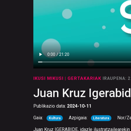
IKUSI MIKUSI
| GERTAKARIAK
IRAUPENA: 
Juan Kruz Igerabide
Publikazio data:
2024-10-11
Gaia:
Azpigaia:
Nor/Z
Kultura
Literatura
Juan Kruz IGERABIDE, idazle ilustratzailearekin