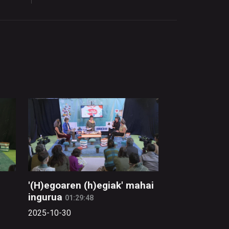
'(H)egoaren (h)egiak' mahai
ingurua
01:29:48
2025-10-30