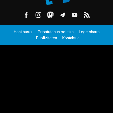
Honi buruz
Pribatutasun politika
Lege oharra
Publizitatea
Kontaktua