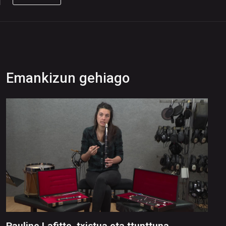
Emankizun gehiago
Pauline Lafitte, txistua eta ttunttuna