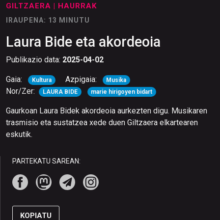
GILTZAERA
| HAURRAK
IRAUPENA: 13 MINUTU
Laura Bide eta akordeoia
Publikazio data:
2025-04-02
Gaia:
Azpigaia:
Kultura
Musika
Nor/Zer:
LAURA BIDE
marie hirigoyen bidart
Gaurkoan Laura Bidek akordeoia aurkezten digu. Musikaren
trasmisio eta sustatzea xede duen Giltzaera elkartearen
eskutik.
PARTEKATU SAREAN:
KOPIATU