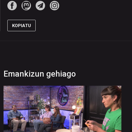
KOPIATU
Emankizun gehiago