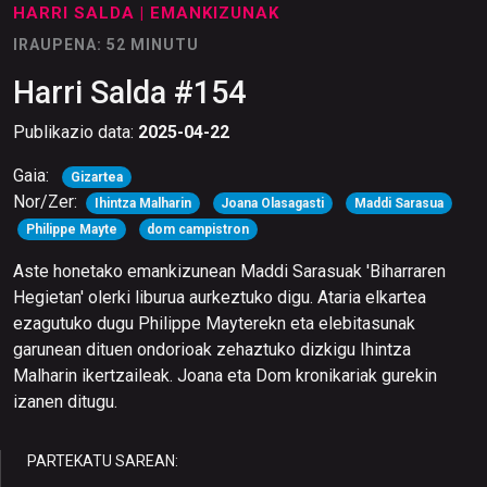
HARRI SALDA
| EMANKIZUNAK
IRAUPENA: 52 MINUTU
Harri Salda #154
Publikazio data:
2025-04-22
Gaia:
Gizartea
Nor/Zer:
Ihintza Malharin
Joana Olasagasti
Maddi Sarasua
Philippe Mayte
dom campistron
Aste honetako emankizunean Maddi Sarasuak 'Biharraren
Hegietan' olerki liburua aurkeztuko digu. Ataria elkartea
ezagutuko dugu Philippe Mayterekn eta elebitasunak
garunean dituen ondorioak zehaztuko dizkigu Ihintza
Malharin ikertzaileak. Joana eta Dom kronikariak gurekin
izanen ditugu.
PARTEKATU SAREAN: