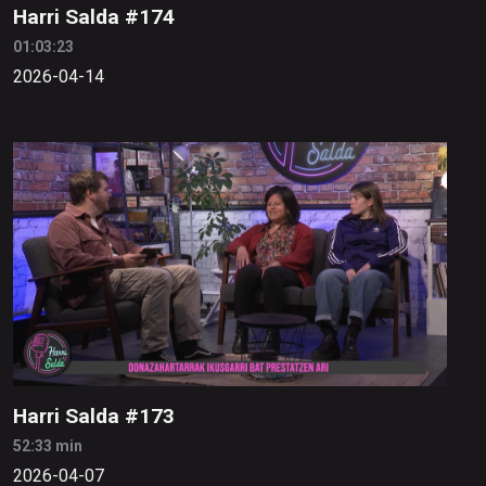
Harri Salda #174
01:03:23
2026-04-14
Harri Salda #173
52:33 min
2026-04-07