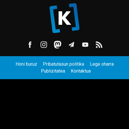
Honi buruz
Pribatutasun politika
Lege oharra
Publizitatea
Kontaktua