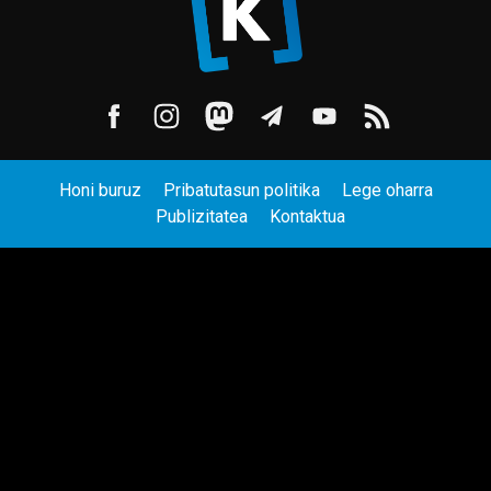
Honi buruz
Pribatutasun politika
Lege oharra
Publizitatea
Kontaktua