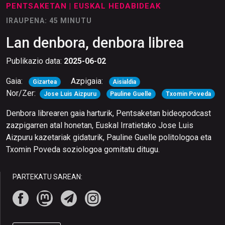
PENTSAKETAN
| EUSKAL HEDABIDEAK
IRAUPENA: 45 MINUTU
Lan denbora, denbora librea
Publikazio data:
2025-06-02
Gaia:
Azpigaia:
Gizartea
Aisialdia
Nor/Zer:
Jose Luis Aizpuru
Pauline Guelle
Txomin Poveda
Denbora librearen gaia harturik, Pentsaketan bideopodcast
zazpigarren atal honetan, Euskal Irratietako Jose Luis
Aizpuru kazetariak gidaturik, Pauline Guelle politologoa eta
Txomin Poveda soziologoa gomitatu ditugu.
PARTEKATU SAREAN: