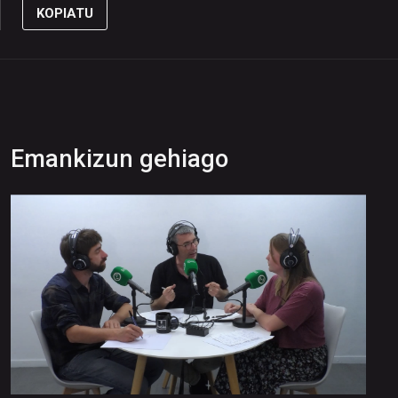
KOPIATU
Emankizun gehiago