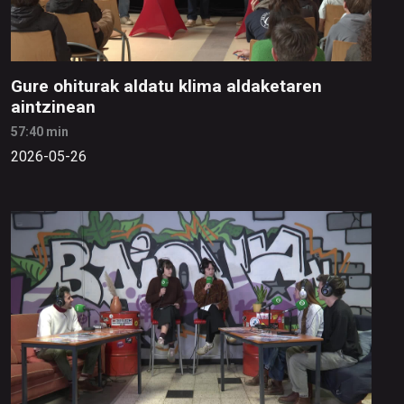
Gure ohiturak aldatu klima aldaketaren
aintzinean
57:40 min
2026-05-26