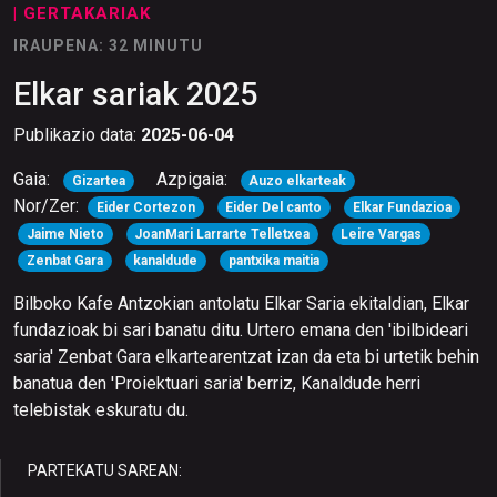
| GERTAKARIAK
IRAUPENA: 32 MINUTU
Elkar sariak 2025
Publikazio data:
2025-06-04
Gaia:
Azpigaia:
Gizartea
Auzo elkarteak
Nor/Zer:
Eider Cortezon
Eider Del canto
Elkar Fundazioa
Jaime Nieto
JoanMari Larrarte Telletxea
Leire Vargas
Zenbat Gara
kanaldude
pantxika maitia
Bilboko Kafe Antzokian antolatu Elkar Saria ekitaldian, Elkar
fundazioak bi sari banatu ditu. Urtero emana den 'ibilbideari
saria' Zenbat Gara elkartearentzat izan da eta bi urtetik behin
banatua den 'Proiektuari saria' berriz, Kanaldude herri
telebistak eskuratu du.
PARTEKATU SAREAN: