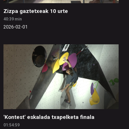
Zizpa gaztetxeak 10 urte
40:39 min
2026-02-01
'Kontest' eskalada txapelketa finala
01:54:59