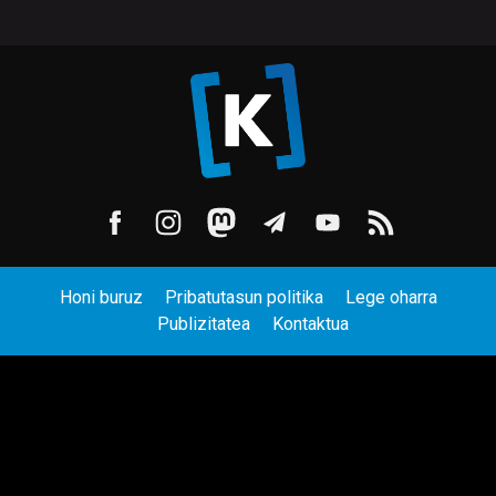
Honi buruz
Pribatutasun politika
Lege oharra
Publizitatea
Kontaktua