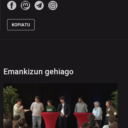
KOPIATU
Emankizun gehiago