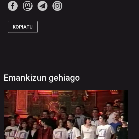
KOPIATU
Emankizun gehiago