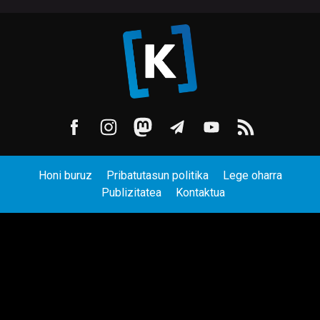
Honi buruz
Pribatutasun politika
Lege oharra
Publizitatea
Kontaktua