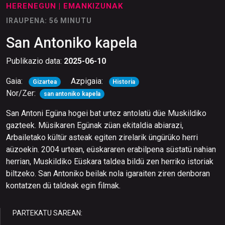
HERENEGUN
| EMANKIZUNAK
IRAUPENA: 56 MINUTU
San Antoniko kapela
Publikazio data:
2025-06-10
Gaia:
Azpigaia:
Gizartea
Historia
Nor/Zer:
san antoniko kapela
San Antoni Egüna hogei bat urtez antolatü düe Muskildiko
gazteek. Müsikaren Egünak züan ekitaldia abiarazi,
Arbailetako kültür asteak egiten zirelarik üngürüko herri
aüzoekin. 2004 urtean, eüskararen erabilpena süstatü nahian
herrian, Muskildiko Eüskara taldea bildü zen herriko istoriak
biltzeko. San Antoniko beilak nola igaraiten ziren denboran
kontatzen dü taldeak egin filmak.
PARTEKATU SAREAN: