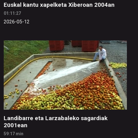
Euskal kantu xapelketa Xiberoan 2004an
01:11:27
2026-05-12
Landibarre eta Larzabaleko sagardiak
2001ean
59:17 min