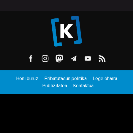
Honi buruz
Pribatutasun politika
Lege oharra
Publizitatea
Kontaktua