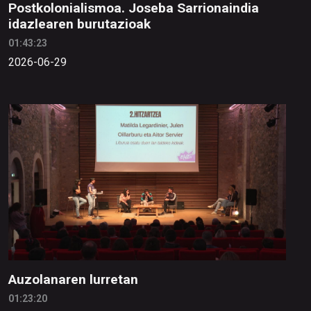
Postkolonialismoa. Joseba Sarrionaindia
idazlearen burutazioak
01:43:23
2026-06-29
Auzolanaren lurretan
01:23:20