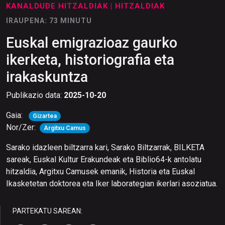
KANALDUDE HITZALDIAK
| HITZALDIAK
IRAUPENA: 73 MINUTU
Euskal emigrazioaz gaurko
ikerketa, historiografia eta
irakaskuntza
Publikazio data:
2025-10-20
Gaia:
Gizartea
Nor/Zer:
Argitxu Camus
Sarako idazleen biltzarra kari, Sarako Biltzarrak, BILKETA
sareak, Euskal Kultur Erakundeak eta Biblio64-k antolatu
hitzaldia, Argitxu Camusek emanik, Historia eta Euskal
Ikasketetan doktorea eta Iker laborategian ikerlari asoziatua.
PARTEKATU SAREAN: