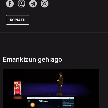
KOPIATU
Emankizun gehiago