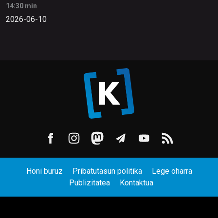
14:30 min
2026-06-10
Honi buruz
Pribatutasun politika
Lege oharra
Publizitatea
Kontaktua