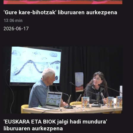
'Gure kare-bihotzak' liburuaren aurkezpena
13:06 min
2026-06-17
'EUSKARA ETA BIOK jalgi hadi mundura'
liburuaren aurkezpena