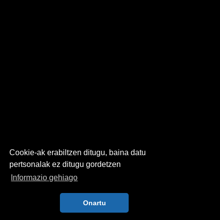
Cookie-ak erabiltzen ditugu, baina datu
pertsonalak ez ditugu gordetzen
Informazio gehiago
Onartu