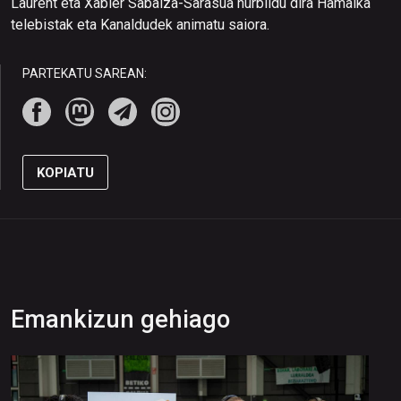
Laurent eta Xabier Sabalza-Sarasua hurbildu dira Hamaika
telebistak eta Kanaldudek animatu saiora.
PARTEKATU SAREAN:
KOPIATU
Emankizun gehiago