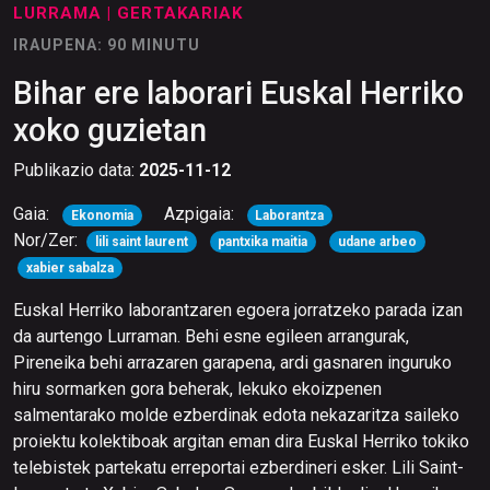
LURRAMA
| GERTAKARIAK
IRAUPENA: 90 MINUTU
Bihar ere laborari Euskal Herriko
xoko guzietan
Publikazio data:
2025-11-12
Gaia:
Azpigaia:
Ekonomia
Laborantza
Nor/Zer:
lili saint laurent
pantxika maitia
udane arbeo
xabier sabalza
Euskal Herriko laborantzaren egoera jorratzeko parada izan
da aurtengo Lurraman. Behi esne egileen arrangurak,
Pireneika behi arrazaren garapena, ardi gasnaren inguruko
hiru sormarken gora beherak, lekuko ekoizpenen
salmentarako molde ezberdinak edota nekazaritza saileko
proiektu kolektiboak argitan eman dira Euskal Herriko tokiko
telebistek partekatu erreportai ezberdineri esker. Lili Saint-