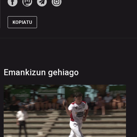
KOPIATU
Emankizun gehiago