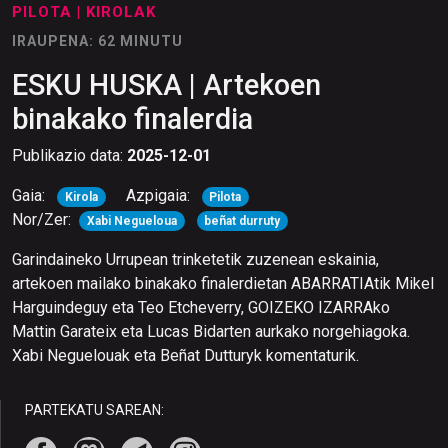
PILOTA
| KIROLAK
IRAUPENA: 62 MINUTU
ESKU HUSKA | Artekoen
binakako finalerdia
Publikazio data:
2025-12-01
Gaia:
Azpigaia:
Kirola
Pilota
Nor/Zer:
Xabi Negueloua
beñat durruty
Garindaineko Urrupean trinketetik zuzenean eskainia,
artekoen mailako binakako finalerdietan ABARRATIAtik Mikel
Harguindeguy eta Teo Etcheverry, GOIZEKO IZARRAko
Mattin Garateix eta Lucas Bidarten aurkako norgehiagoka.
Xabi Neguelouak eta Beñat Dutturyk komentaturik.
PARTEKATU SAREAN: