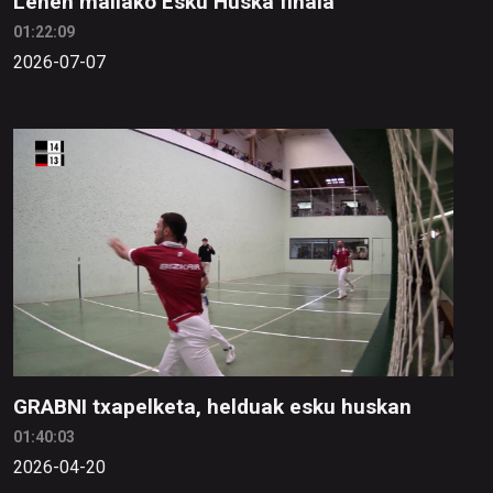
Lehen mailako Esku Huska finala
01:22:09
2026-07-07
GRABNI txapelketa, helduak esku huskan
01:40:03
2026-04-20