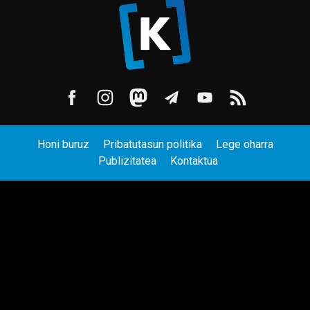
Honi buruz
Pribatutasun politika
Lege oharra
Publizitatea
Kontaktua