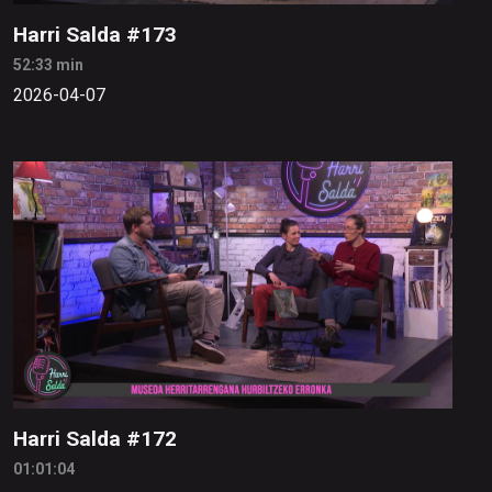
Harri Salda #173
52:33 min
2026-04-07
Harri Salda #172
01:01:04