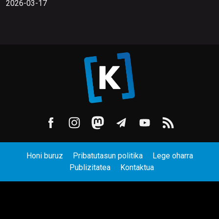
2026-03-17
Honi buruz
Pribatutasun politika
Lege oharra
Publizitatea
Kontaktua