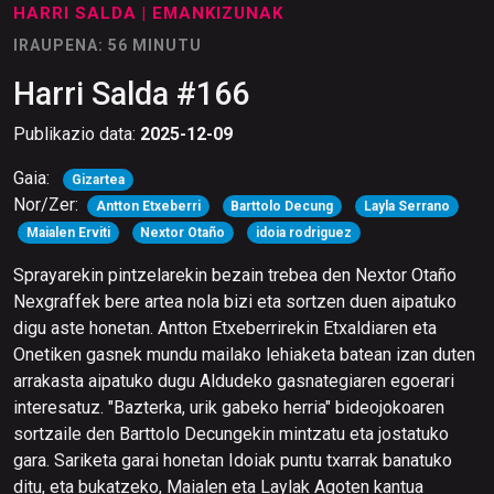
HARRI SALDA
| EMANKIZUNAK
IRAUPENA: 56 MINUTU
Harri Salda #166
Publikazio data:
2025-12-09
Gaia:
Gizartea
Nor/Zer:
Antton Etxeberri
Barttolo Decung
Layla Serrano
Maialen Erviti
Nextor Otaño
idoia rodriguez
Sprayarekin pintzelarekin bezain trebea den Nextor Otaño
Nexgraffek bere artea nola bizi eta sortzen duen aipatuko
digu aste honetan. Antton Etxeberrirekin Etxaldiaren eta
Onetiken gasnek mundu mailako lehiaketa batean izan duten
arrakasta aipatuko dugu Aldudeko gasnategiaren egoerari
interesatuz. "Bazterka, urik gabeko herria" bideojokoaren
sortzaile den Barttolo Decungekin mintzatu eta jostatuko
gara. Sariketa garai honetan Idoiak puntu txarrak banatuko
ditu, eta bukatzeko, Maialen eta Laylak Agoten kantua