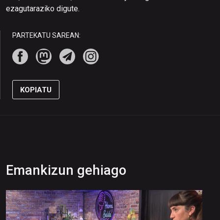
ezagutaraziko digute.
PARTEKATU SAREAN:
KOPIATU
Emankizun gehiago