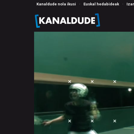
Kanaldude nola ikusi
·
Euskal hedabideak
·
Iza