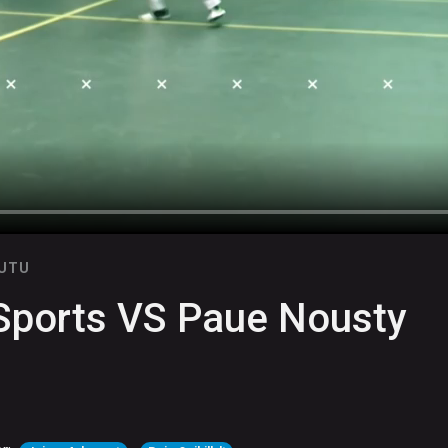
NUTU
 Sports VS Paue Nousty