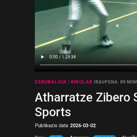
ESKUBALOIA
| KIROLAK
IRAUPENA: 89 MI
Atharratze Zibero
Sports
Publikazio data:
2026-03-02