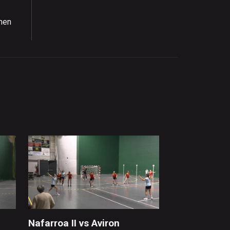
onen
Nafarroa II vs Aviron