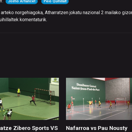
r:
Joimo Arhancet
Peio Quihillalt
arteko norgehiagoka, Atharratzen jokatu nazional 2 mailako giz
hillaltek komentaturik.
ratze Zibero Sports VS
Nafarroa vs Pau Nousty