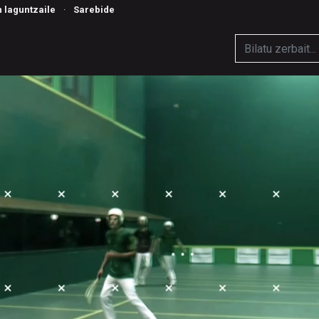
n laguntzaile
·
Sarebide