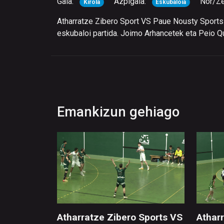
Gaia:
Azpigaia:
Nor/Ze
Kirola
Eskubaloia
Atharratze Zibero Sport VS Paue Nousty Sports 
eskubaloi partida. Joimo Arhancetek eta Peio Qui
Emankizun gehiago
Atharratze Zibero Sports VS
Athar