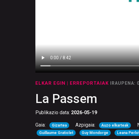
ELKAR EGIN
| ERREPORTAIAK
IRAUPENA: 
La Passem
Publikazio data:
2026-05-19
Gaia:
Azpigaia:
Gizartea
Auzo elkarteak
Guillaume Gratiolet
Guy Mondorge
Leana Perlo