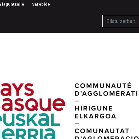
n laguntzaile
·
Sarebide