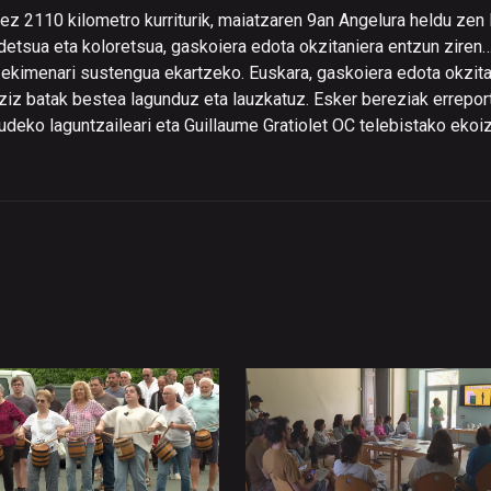
nez 2110 kilometro kurriturik, maiatzaren 9an Angelura heldu zen
detsua eta koloretsua, gaskoiera edota okzitaniera entzun ziren
 ekimenari sustengua ekartzeko. Euskara, gaskoiera edota okzita
tziz batak bestea lagunduz eta lauzkatuz. Esker bereziak errepor
deko laguntzaileari eta Guillaume Gratiolet OC telebistako ekoi