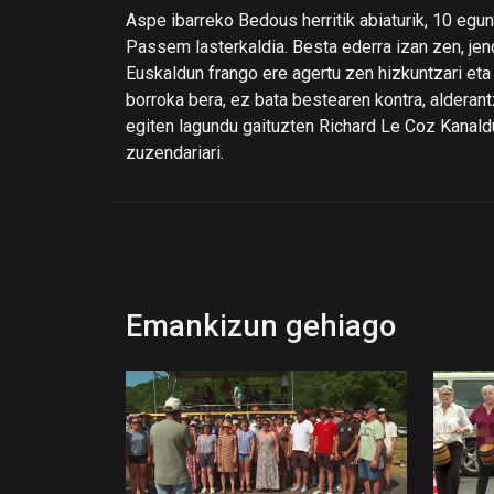
Aspe ibarreko Bedous herritik abiaturik, 10 egu
Passem lasterkaldia. Besta ederra izan zen, jen
Euskaldun frango ere agertu zen hizkuntzari eta
borroka bera, ez bata bestearen kontra, alderan
egiten lagundu gaituzten Richard Le Coz Kanaldu
zuzendariari.
Emankizun gehiago