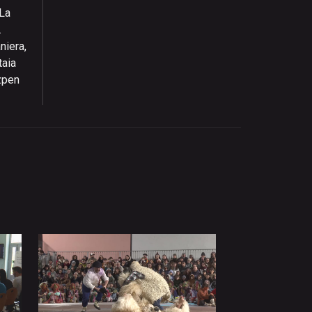
 La
…
niera,
taia
zpen