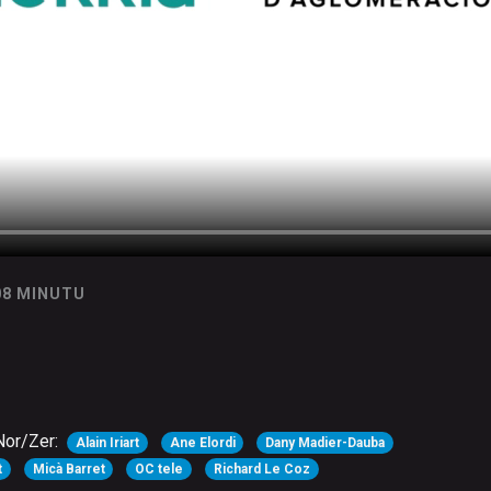
08 MINUTU
Nor/Zer:
Alain Iriart
Ane Elordi
Dany Madier-Dauba
t
Micà Barret
OC tele
Richard Le Coz