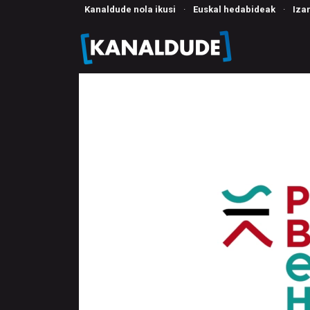
Kanaldude nola ikusi
·
Euskal hedabideak
·
Iza