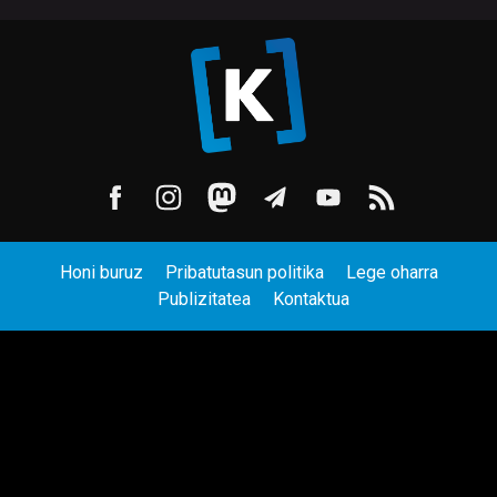
Honi buruz
Pribatutasun politika
Lege oharra
Publizitatea
Kontaktua