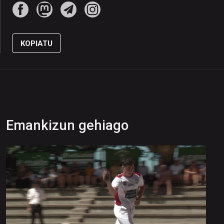
KOPIATU
Emankizun gehiago