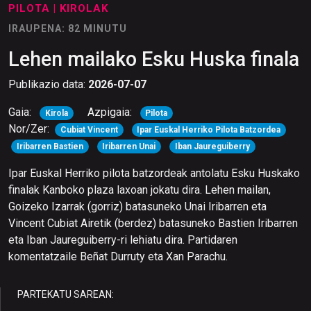
PILOTA
| KIROLAK
IRAUPENA: 82 MINUTU
Lehen mailako Esku Huska finala
Publikazio data:
2026-07-07
Gaia:
Azpigaia:
Kirola
Pilota
Nor/Zer:
Cubiat Vincent
Ipar Euskal Herriko Pilota Batzordea
Iribarren Bastien
Iribarren Unai
Iban Jaureguiberry
Ipar Euskal Herriko pilota batzordeak antolatu Esku Huskako
finalak Kanboko plaza laxoan jokatu dira. Lehen mailan,
Goizeko Izarrak (gorriz) batasuneko Unai Iribarren eta
Vincent Cubiat Airetik (berdez) batasuneko Bastien Iribarren
eta Iban Jaureguiberry-ri lehiatu dira. Partidaren
komentatzaile Beñat Durruty eta Xan Parachu.
PARTEKATU SAREAN: