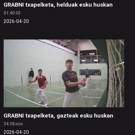
GRABNI txapelketa, helduak esku huskan
01:40:03
2026-04-20
GRABNI txapelketa, gazteak esku huskan
34:38 min
2026-04-20