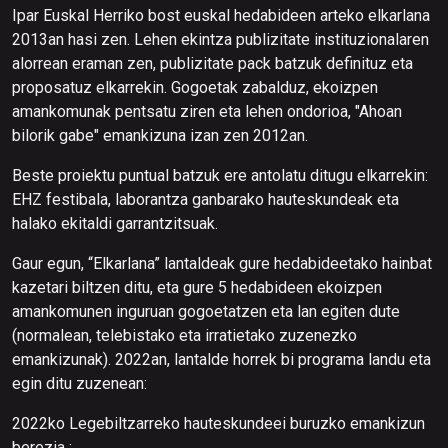
Ipar Euskal Herriko bost euskal hedabideen arteko elkarlana
2013an hasi zen. Lehen ekintza publizitate instituzionalaren
alorrean eraman zen, publizitate pack batzuk definituz eta
proposatuz elkarrekin. Gogoetak zabalduz, ekoizpen
amankomunak pentsatu ziren eta lehen ondorioa, "Ahoan
bilorik gabe" emankizuna izan zen 2012an.
Beste proiektu puntual batzuk ere antolatu ditugu elkarrekin:
EHZ festibala, laborantza ganbarako hauteskundeak eta
halako ekitaldi garrantzitsuak.
Gaur egun, “Elkarlana” lantaldeak gure hedabideetako hainbat
kazetari biltzen ditu, eta gure 5 hedabideen ekoizpen
amankomunen inguruan gogoetatzen eta lan egiten dute
(normalean, telebistako eta irratietako zuzenezko
emankizunak). 2022an, lantalde horrek bi programa landu eta
egin ditu zuzenean:
2022ko Legebiltzarreko hauteskundeei buruzko emankizun
berezia :