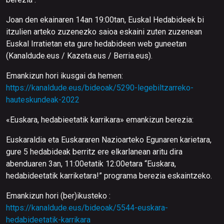
Joan den ekainaren 14an 19:00tan, Euskal Hedabideek bi
itzulien arteko zuzenezko saioa eskaini zuten zuzenean
Euskal Irratietan eta gure hedabideen web guneetan
(Kanaldude.eus / Kazeta.eus / Berria.eus).
Emankizun hori ikusgai da hemen:
https://kanaldude.eus/bideoak/5290-legebiltzarreko-
hauteskundeak-2022
«Euskara, hedabieetatik karrikara» emankizun berezia:
Euskaraldia eta Euskararen Nazioarteko Egunaren karietara,
gure 5 hedabideak berritz ere elkarlanean aritu dira
abenduaren 3an, 11:00etatik 12:00etara “Euskara,
hedabideetatik karriketara!” programa berezia eskaintzeko.
Emankizun hori (ber)ikusteko :
https://kanaldude.eus/bideoak/5544-euskara-
hedabideetatik-karrikara