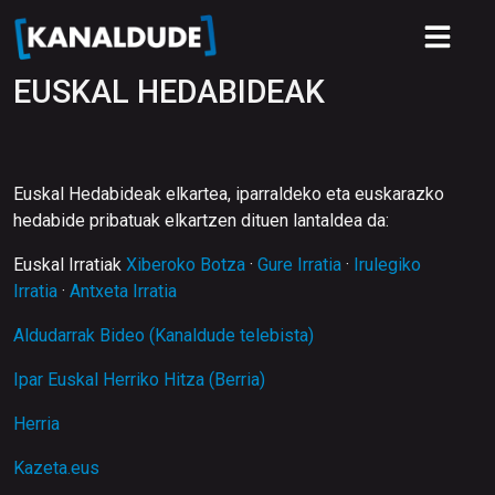
EUSKAL HEDABIDEAK
Euskal Hedabideak elkartea, iparraldeko eta euskarazko
hedabide pribatuak elkartzen dituen lantaldea da:
Euskal Irratiak
Xiberoko Botza
·
Gure Irratia
·
Irulegiko
Irratia
·
Antxeta Irratia
Aldudarrak Bideo (Kanaldude telebista)
Ipar Euskal Herriko Hitza (Berria)
Herria
Kazeta.eus