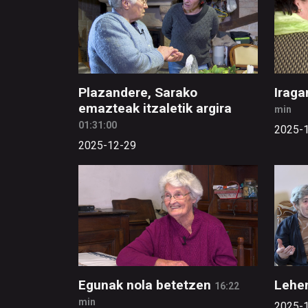
Plazandere, Sarako
Iraga
emazteak itzaletik argira
min
01:31:00
2025-
2025-12-29
Egunak nola betetzen
Lehe
16:22
min
2025-