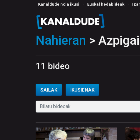
Kanaldude nola ikusi
·
Euskal hedabideak
·
Iza
Nahieran
> Azpiga
11 bideo
SAILAK
IKUSIENAK