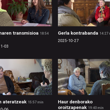
naren transmisioa
Gerla kontrabanda
18:54
14:27 
2025-10-27
11-03
n ateratzeak
Haur denborako
15:57 min
oroitzapenak
19:40 min
10-06