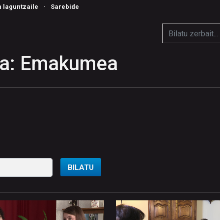
n laguntzaile
·
Sarebide
ia: Emakumea
BILATU