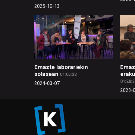
2025-10-13
Emazte laborariekin
Emaz
solasean
eraku
01:05:23
01:20:3
2024-03-07
2023-