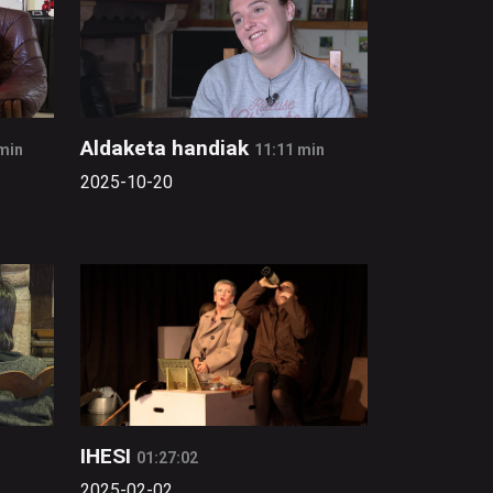
Aldaketa handiak
min
11:11 min
2025-10-20
IHESI
01:27:02
2025-02-02