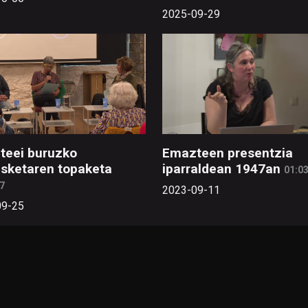
2025-09-29
teei buruzko
Emazteen presentzia
sketaren topaketa
iparraldean 1947an
01:03
7
2023-09-11
09-25