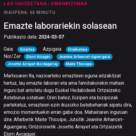
LAU HAIZEETARA
| EMANKIZUNAK
IRAUPENA: 65 MINUTU
Emazte laborariekin solasean
Publikazio data:
2024-03-07
Gaia:
Azpigaia:
Gizartea
Emakumea
Nor/Zer:
Elorri Aizager
Jeanine Arhancet-Aguergarai
Josette Arrayet-Bordagarray
Maite Thicoipe
Martxoaren 8a, nazioarteko emazteen eguna aitzakitzat
hartuz, lau emazte laborari eta ama familiakorekin mahain
inguru bat antolatu dugu Euskal Hedabideek Ortzaizeko
Asteburua ostatuan. Oren batez, bizipen eta bizipozak
partekatuz, emazteen ezin ikusizko betebeharrak aipatu dira,
emozio momentuekin erran gabe doa. Mahainaren inguruan
dira: Añarbetik Maite Thicoipe, Jutsitik Jeanine Arhancet-
Aguergarai, Ontzoronetik Josette Arrayet eta Ortzaizetik
Elorri Aycaguer.