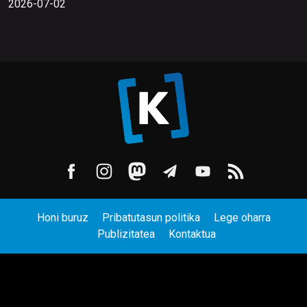
2026-07-02
Honi buruz
Pribatutasun politika
Lege oharra
Publizitatea
Kontaktua