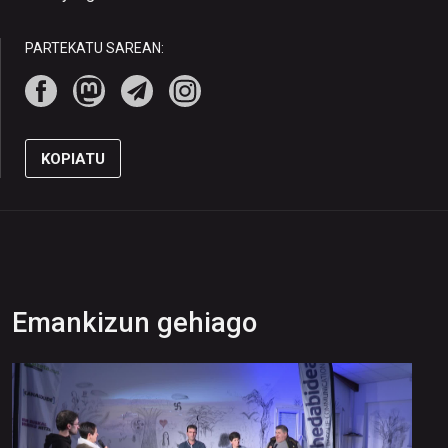
PARTEKATU SAREAN:
KOPIATU
Emankizun gehiago