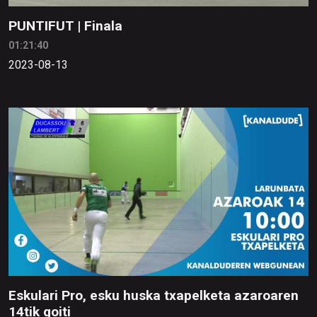
PUNTIFUT | Finala
01:21:40
2023-08-13
Eskulari Pro, esku huska txapelketa azaroaren
14tik goiti