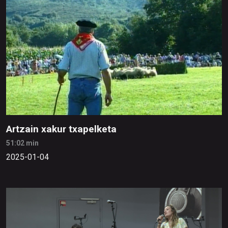
Artzain xakur txapelketa
51:02 min
2025-01-04