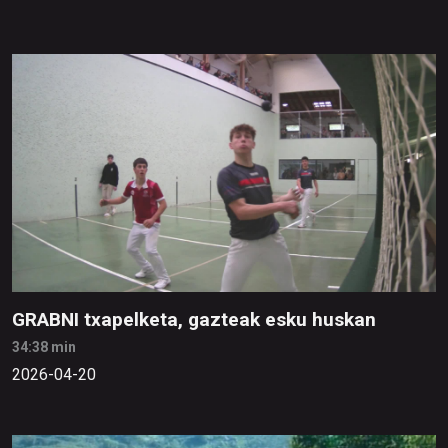
GRABNI txapelketa, gazteak esku huskan
34:38 min
2026-04-20