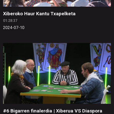
Xiberoko Haur Kantu Txapelketa
01:28:37
2024-07-10
#6 Bigarren finalerdia | Xiberua VS Diaspora