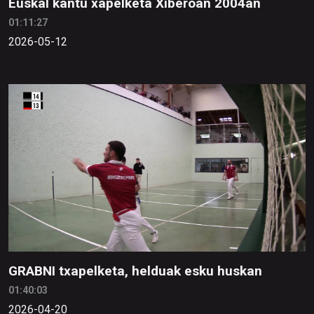
Euskal kantu xapelketa Xiberoan 2004an
01:11:27
2026-05-12
GRABNI txapelketa, helduak esku huskan
01:40:03
2026-04-20