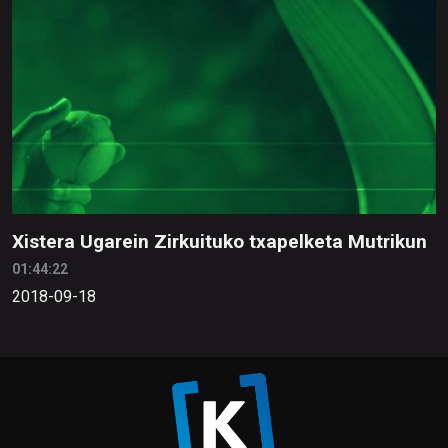
Xistera Ugarein Zirkuituko txapelketa Mutrikun
01:44:22
2018-09-18