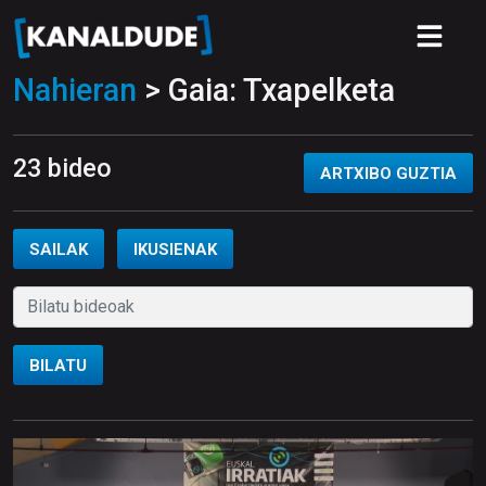
Nahieran
> Gaia: Txapelketa
23 bideo
ARTXIBO GUZTIA
SAILAK
IKUSIENAK
BILATU