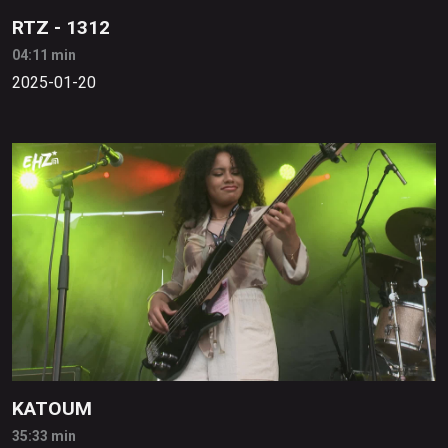
RTZ - 1312
04:11 min
2025-01-20
KATOUM
35:33 min