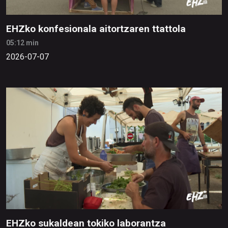
EHZko konfesionala aitortzaren ttattola
05:12 min
2026-07-07
EHZko sukaldean tokiko laborantza