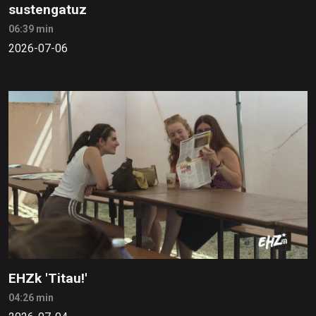
sustengatuz
06:39 min
2026-07-06
EHZk 'Titau!'
04:26 min