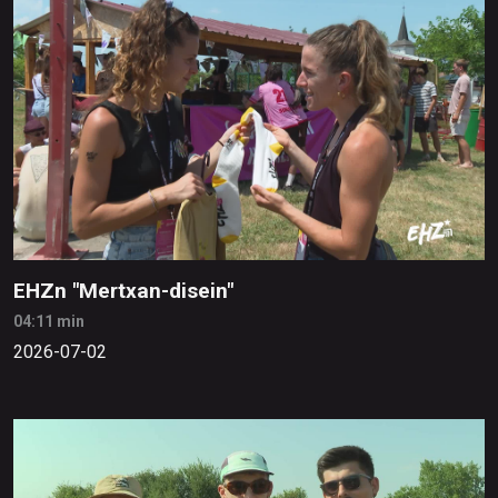
EHZn "Mertxan-disein"
04:11 min
2026-07-02