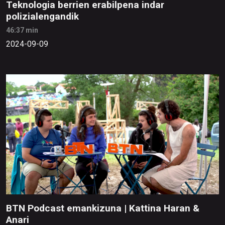
Teknologia berrien erabilpena indar
polizialengandik
46:37 min
2024-09-09
BTN Podcast emankizuna | Kattina Haran &
Anari