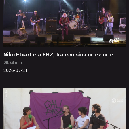
Niko Etxart eta EHZ, transmisioa urtez urte
08:28 min
2026-07-21