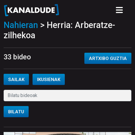
Nahieran
> Herria: Arberatze-
zilhekoa
33 bideo
ARTXIBO GUZTIA
SAILAK
IKUSIENAK
BILATU