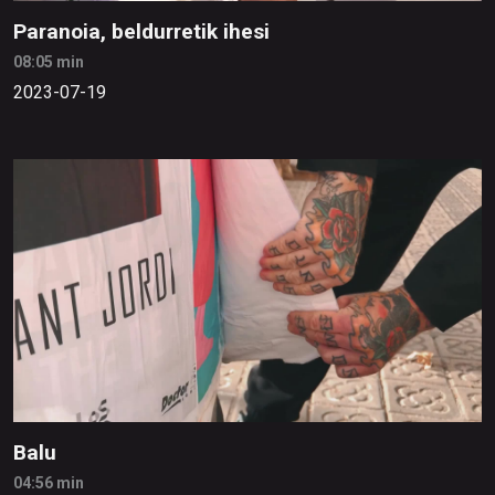
Paranoia, beldurretik ihesi
08:05 min
2023-07-19
Balu
04:56 min