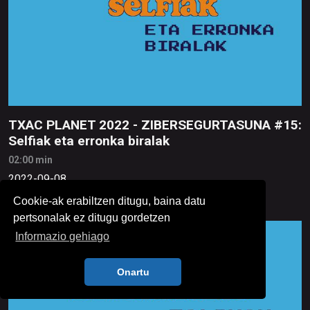
TXAC PLANET 2022 - ZIBERSEGURTASUNA #15:
Selfiak eta erronka biralak
02:00 min
2022-09-08
Cookie-ak erabiltzen ditugu, baina datu
pertsonalak ez ditugu gordetzen
Informazio gehiago
Onartu