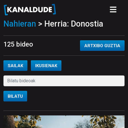
Nahieran
> Herria: Donostia
125 bideo
ARTXIBO GUZTIA
SAILAK
IKUSIENAK
BILATU