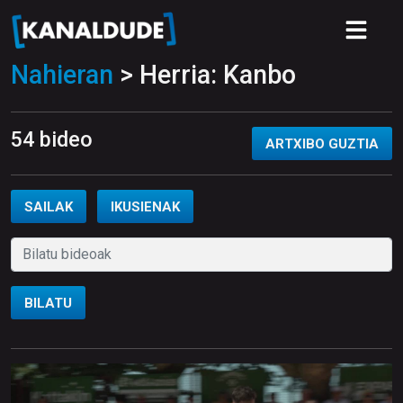
Nahieran
> Herria: Kanbo
54 bideo
ARTXIBO GUZTIA
SAILAK
IKUSIENAK
BILATU