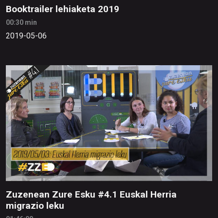
Booktrailer lehiaketa 2019
00:30 min
2019-05-06
Zuzenean Zure Esku #4.1 Euskal Herria
migrazio leku