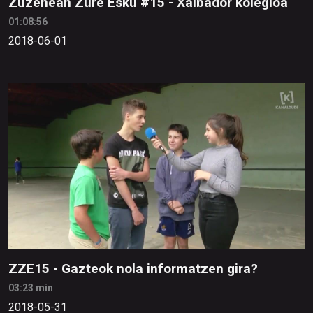
Zuzenean Zure Esku #15 - Xalbador kolegioa
01:08:56
2018-06-01
ZZE15 - Gazteok nola informatzen gira?
03:23 min
2018-05-31