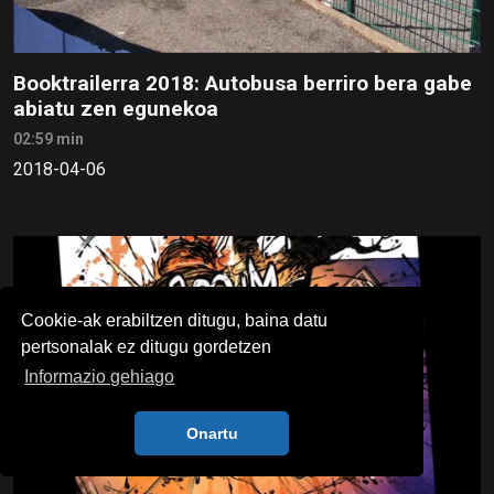
Booktrailerra 2018: Autobusa berriro bera gabe
abiatu zen egunekoa
02:59 min
2018-04-06
Cookie-ak erabiltzen ditugu, baina datu
pertsonalak ez ditugu gordetzen
Informazio gehiago
Onartu