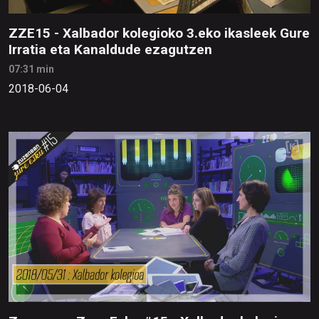
ZZE15 - Xalbador kolegioko 3.eko ikasleek Gure
Irratia eta Kanaldude ezagutzen
07:31 min
2018-06-04