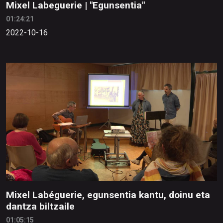
Mixel Labeguerie | "Egunsentia"
01:24:21
2022-10-16
Mixel Labéguerie, egunsentia kantu, doinu eta
dantza biltzaile
01:05:15