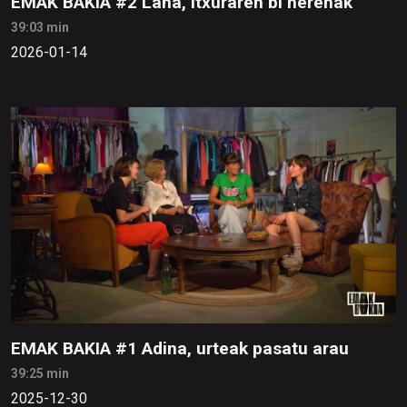
EMAK BAKIA #2 Lana, itxuraren bi herenak
39:03 min
2026-01-14
EMAK BAKIA #1 Adina, urteak pasatu arau
39:25 min
2025-12-30