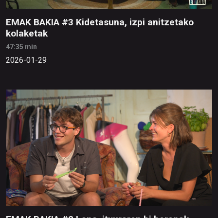
EMAK BAKIA #3 Kidetasuna, izpi anitzetako
kolaketak
47:35 min
2026-01-29