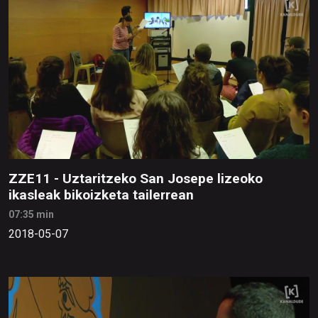
ZZE11 - Uztaritzeko San Josepe lizeoko
ikasleak bikoizketa tailerrean
07:35 min
2018-05-07