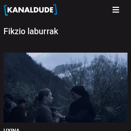
Fikzio laburrak
UXINA