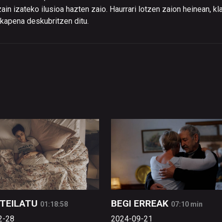
in izateko ilusioa hazten zaio. Haurrari lotzen zaion heinean, kl
ukapena deskubritzen ditu.
TEILATU
BEGI ERREAK
01:18:58
07:10 min
2-28
2024-09-21