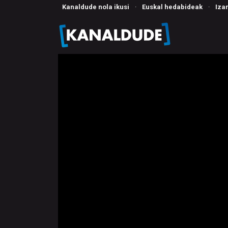
Kanaldude nola ikusi
·
Euskal hedabideak
·
Iza