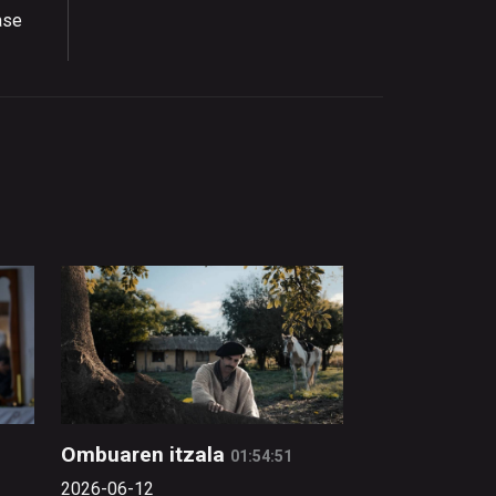
ase
Ombuaren itzala
01:54:51
2026-06-12