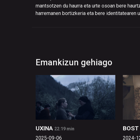
mantsotzen du haurra eta urte osoan bere haurtza
harremanen bortizkeria eta bere identitatearen 
Emankizun gehiago
UXINA
BOST 
22:19 min
2025-09-06
2024-1