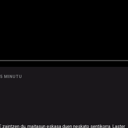
25 MINUTU
 zaintzen du, maitasun eskasa duen neskato sentikorra. Laster