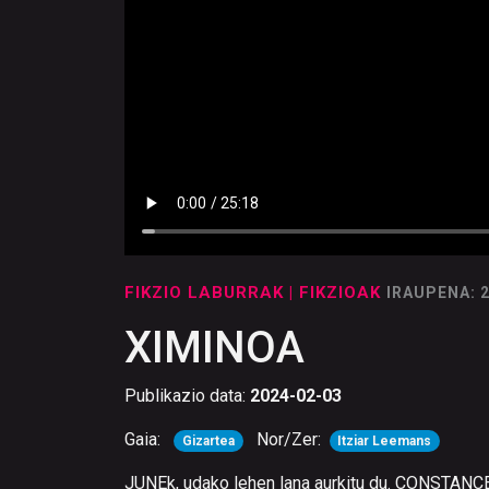
FIKZIO LABURRAK
| FIKZIOAK
IRAUPENA: 
XIMINOA
Publikazio data:
2024-02-03
Gaia:
Nor/Zer:
Gizartea
Itziar Leemans
JUNEk, udako lehen lana aurkitu du. CONSTANCE