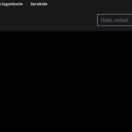
n laguntzaile
·
Sarebide