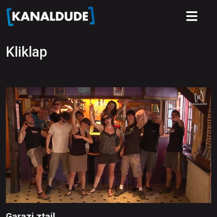
Kliklap
Garazi ztail