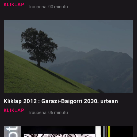
KLIKLAP
Iraupena: 00 minutu
Kliklap 2012 : Garazi-Baigorri 2030. urtean
KLIKLAP
Iraupena: 06 minutu