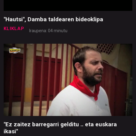
"Hautsi", Damba taldearen bideoklipa
KLIKLAP
Iraupena: 04 minutu
"Ez zaitez barregarri gelditu .. eta euskara
ikasi"