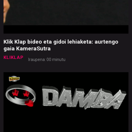
Klik Klap bideo eta gidoi lehiaketa: aurtengo
gaia KameraSutra
KLIKLAP
Iraupena: 00 minutu