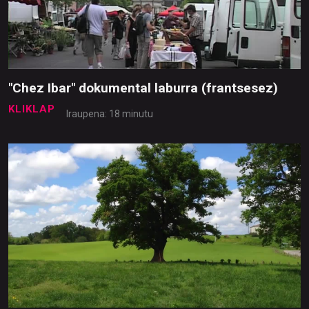
"Chez Ibar" dokumental laburra (frantsesez)
KLIKLAP
Iraupena: 18 minutu