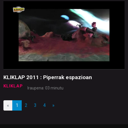
KLIKLAP 2011 : Piperrak espazioan
KLIKLAP
Iraupena: 03 minutu
«
1
2
3
4
»