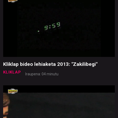
Kliklap bideo lehiaketa 2013: "Zakilibegi"
KLIKLAP
Iraupena: 04 minutu