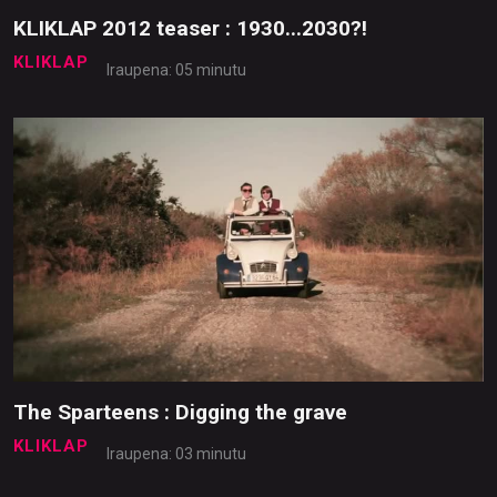
KLIKLAP 2012 teaser : 1930...2030?!
KLIKLAP
Iraupena: 05 minutu
The Sparteens : Digging the grave
KLIKLAP
Iraupena: 03 minutu