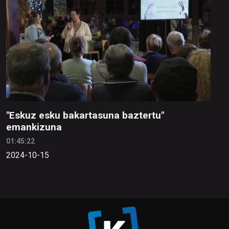
"Eskuz esku bakartasuna baztertu"
emankizuna
01:45:22
2024-10-15