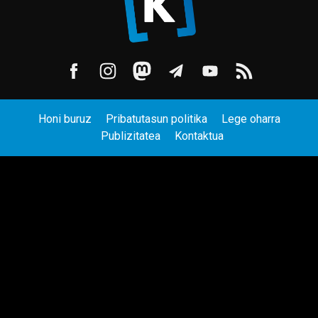
Honi buruz
Pribatutasun politika
Lege oharra
Publizitatea
Kontaktua