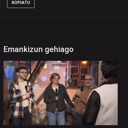
KOPIATU
Emankizun gehiago