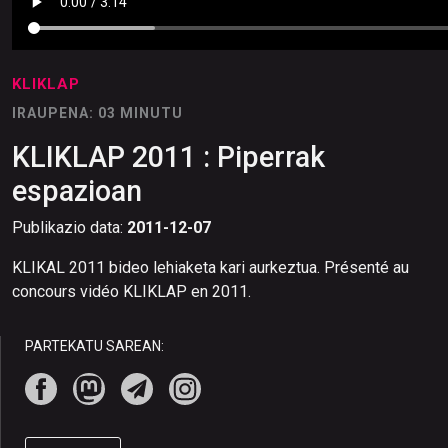
KLIKLAP
IRAUPENA: 03 MINUTU
KLIKLAP 2011 : Piperrak
espazioan
Publikazio data:
2011-12-07
KLIKAL 2011 bideo lehiaketa kari aurkeztua. Présenté au
concours vidéo KLIKLAP en 2011.
PARTEKATU SAREAN: