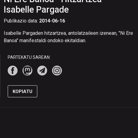
Isabelle Pargade
Publikazio data:
2014-06-16
Isabelle Pargaden hitzartzea, antolatzaileen izenean, "Ni Ere
Banoa" manifestaldi ondoko ekitaldian.
PARTEKATU SAREAN:
KOPIATU