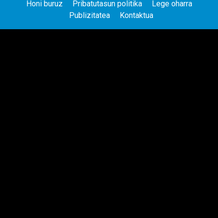
Honi buruz
Pribatutasun politika
Lege oharra
Publizitatea
Kontaktua