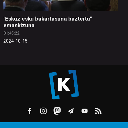
"Eskuz esku bakartasuna baztertu"
emankizuna
01:45:22
2024-10-15