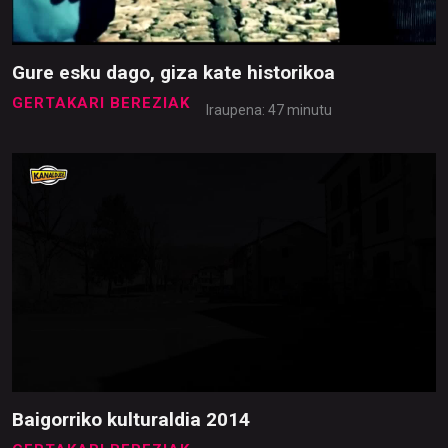
Gure esku dago, giza kate historikoa
GERTAKARI BEREZIAK
Iraupena: 47 minutu
Baigorriko kulturaldia 2014