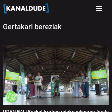
Gertakari bereziak
UDAN BAI | Euskal Irratien udako jokoaren finala