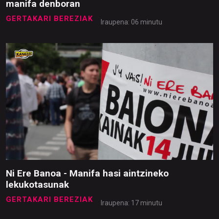
manifa denboran
GERTAKARI BEREZIAK
Iraupena: 06 minutu
Ni Ere Banoa - Manifa hasi aintzineko
lekukotasunak
GERTAKARI BEREZIAK
Iraupena: 17 minutu