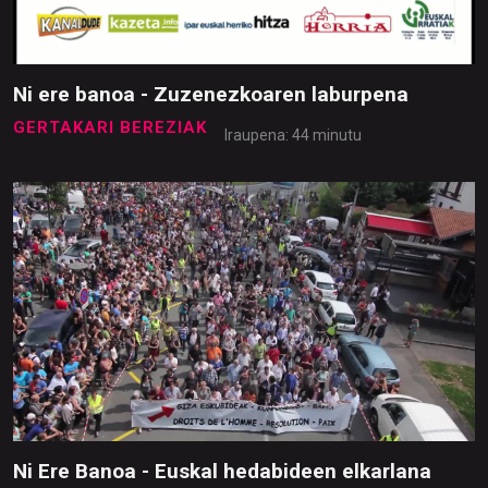
Ni ere banoa - Zuzenezkoaren laburpena
GERTAKARI BEREZIAK
Iraupena: 44 minutu
Ni Ere Banoa - Euskal hedabideen elkarlana