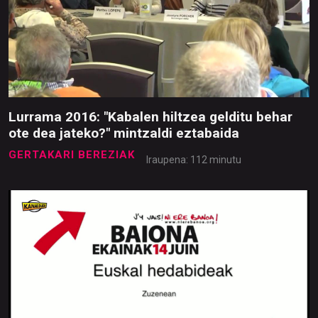
Lurrama 2016: "Kabalen hiltzea gelditu behar
ote dea jateko?" mintzaldi eztabaida
GERTAKARI BEREZIAK
Iraupena: 112 minutu