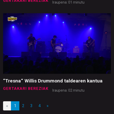
GERTAKARI BEREZIAK
Iraupena: 01 minutu
“Tresna” Willis Drummond taldearen kantua
GERTAKARI BEREZIAK
Iraupena: 02 minutu
«
1
2
3
4
»