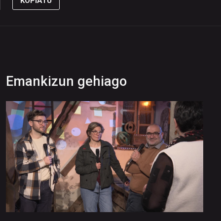
KOPIATU
Emankizun gehiago