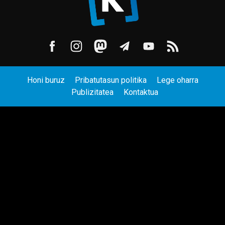
Honi buruz
Pribatutasun politika
Lege oharra
Publizitatea
Kontaktua