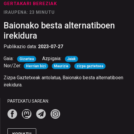
GERTAKARI BEREZIAK
IRAUPENA: 23 MINUTU
Baionako besta alternatiboen
irekidura
Publikazio data:
2023-07-27
Gaia:
Azpigaia:
Gizartea
Jaiak
Nor/Zer:
Herrian bizi
Maurizia
zizpa gaztetxea
Zizpa Gaztetxeak antolatua, Baionako besta alternatiboen
irekidura.
PARTEKATU SAREAN: