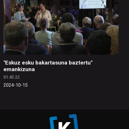
"Eskuz esku bakartasuna baztertu"
emankizuna
01:45:22
2024-10-15