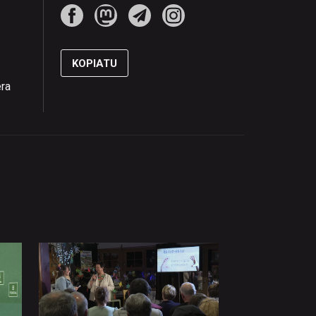
KOPIATU
era