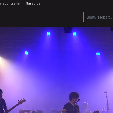
n laguntzaile
·
Sarebide