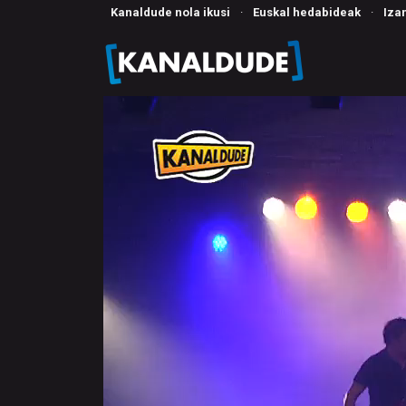
Kanaldude nola ikusi
·
Euskal hedabideak
·
Iza