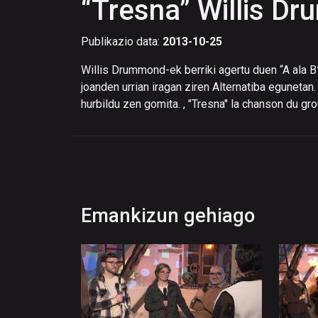
“Tresna” Willis D
Publikazio data:
2013-10-25
Willis Drummond-ek berriki agertu duen “A ala B
joanden urrian iragan ziren Alternatiba egunetan
hurbildu zen gomita. , "Tresna" la chanson du g
Emankizun gehiago