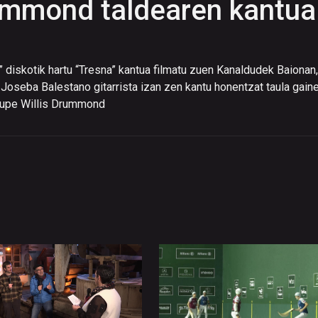
rummond taldearen kantua
” diskotik hartu “Tresna” kantua filmatu zuen Kanaldudek Baionan,
. Joseba Balestano gitarrista izan zen kantu honentzat taula gain
roupe Willis Drummond