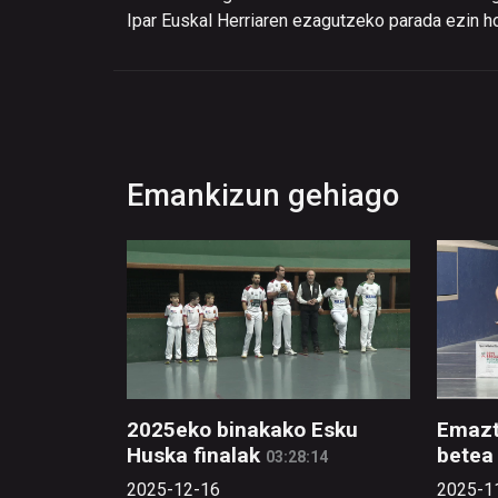
Ipar Euskal Herriaren ezagutzeko parada ezin h
Emankizun gehiago
2025eko binakako Esku
Emazt
Huska finalak
betea 
03:28:14
2025-12-16
2025-1