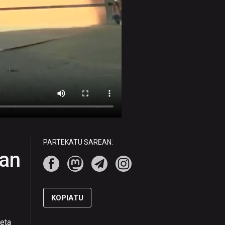
PARTEKATU SAREAN:
oan
KOPIATU
 eta