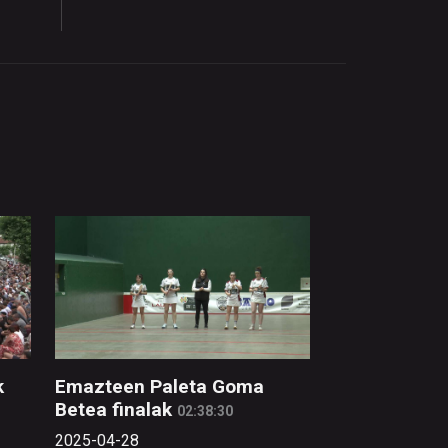
k
Emazteen Paleta Goma
Betea finalak
02:38:30
2025-04-28