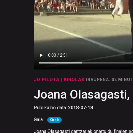
JO PILOTA
| KIROLAK
IRAUPENA: 02 MINU
Joana Olasagasti, 
Publikazio data:
2018-07-18
Gaia:
Kirola
Joana Olasagasti dantzariak onartu du finalen e