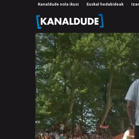
Kanaldude nola ikusi
·
Euskal hedabideak
·
Iza