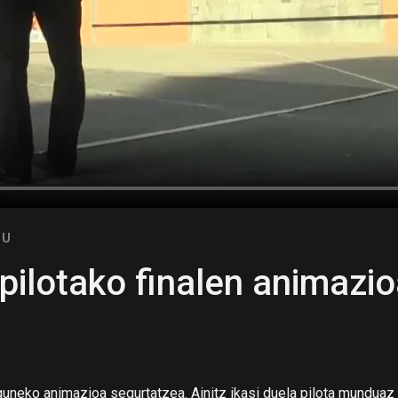
TU
pilotako finalen animazi
guneko animazioa segurtatzea. Ainitz ikasi duela pilota munduaz