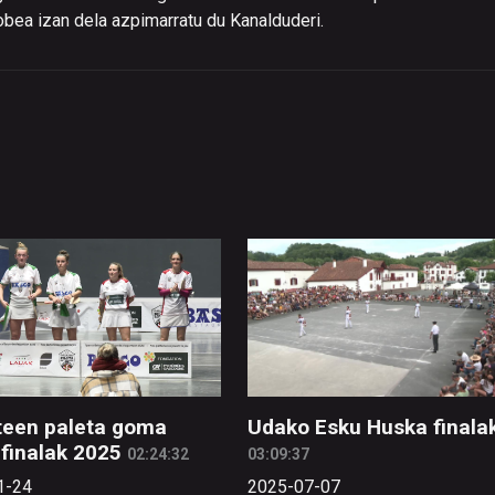
obea izan dela azpimarratu du Kanalduderi.
een paleta goma
Udako Esku Huska finala
finalak 2025
02:24:32
03:09:37
1-24
2025-07-07