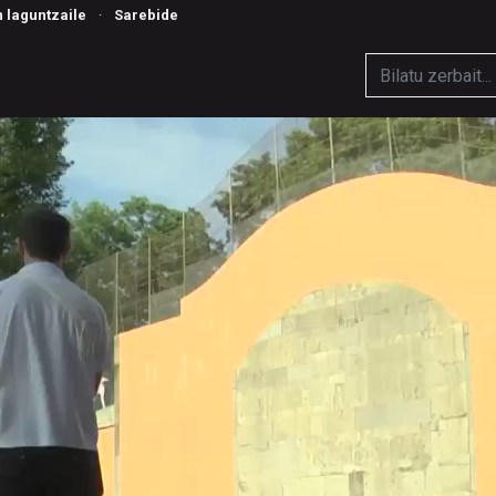
n laguntzaile
·
Sarebide