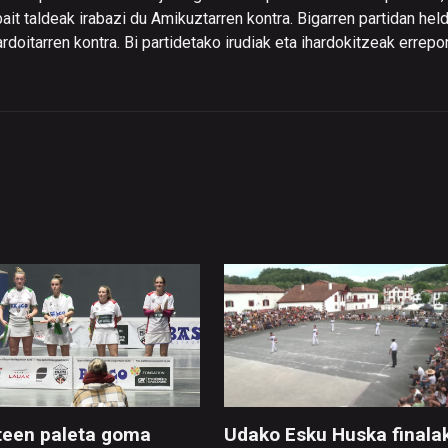
it taldeak irabazi du Amikuztarren kontra. Bigarren partidan hel
rdoitarren kontra. Bi partidetako irudiak eta ihardokitzeak errepor
een paleta goma
Udako Esku Huska finala