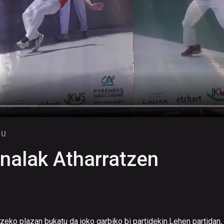
TU
inalak Atharratzen
tzeko plazan bukatu da joko garbiko bi partidekin.Lehen partidan,