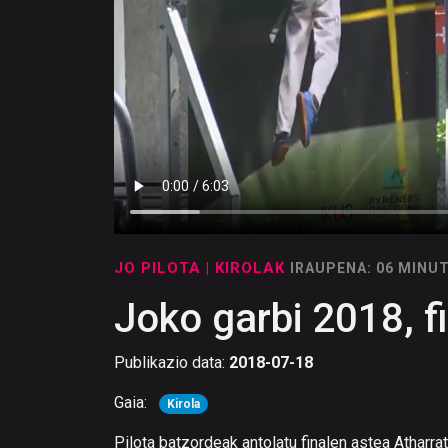
JO PILOTA
| KIROLAK
IRAUPENA: 06 MINU
Joko garbi 2018, f
Publikazio data:
2018-07-18
Gaia:
Kirola
Pilota batzordeak antolatu finalen astea Atharra