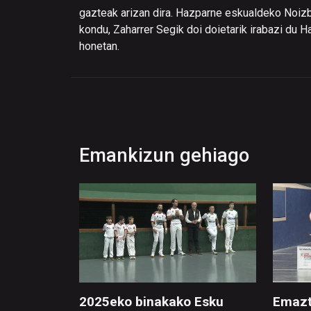
gazteak arizan dira. Hazparne eskualdeko Noizba
kondu, Zaharrer Segik doi doietarik irabazi du Ha
honetan.
Emankizun gehiago
2025eko binakako Esku
Emazt