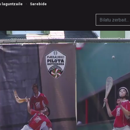
n laguntzaile
·
Sarebide