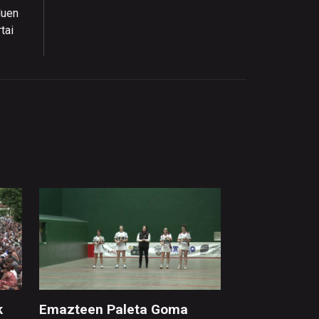
duen
tai
k
Emazteen Paleta Goma