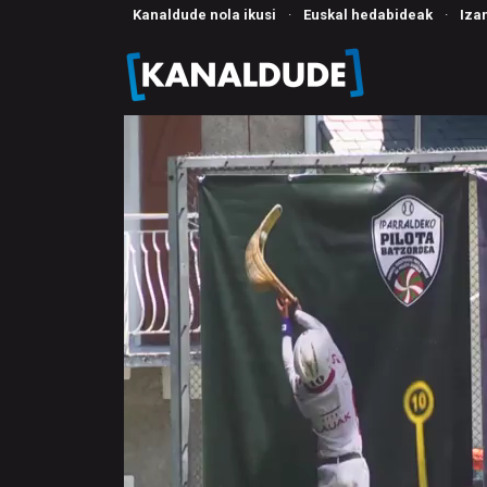
Kanaldude nola ikusi
·
Euskal hedabideak
·
Iza