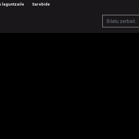
n laguntzaile
·
Sarebide