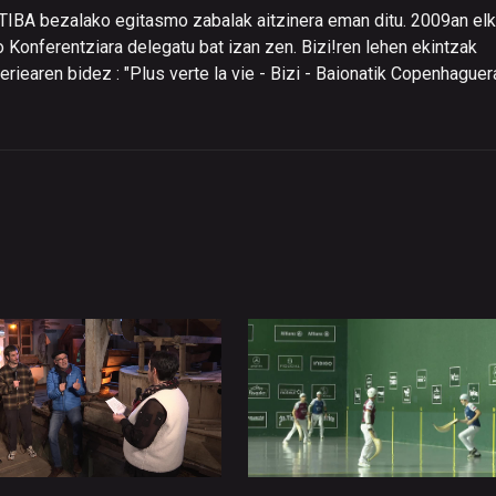
ATIBA bezalako egitasmo zabalak aitzinera eman ditu. 2009an elk
 Konferentziara delegatu bat izan zen. Bizi!ren lehen ekintzak
iearen bidez : "Plus verte la vie - Bizi - Baionatik Copenhaguera