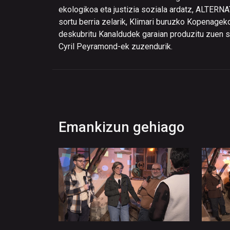
ekologikoa eta justizia soziala ardatz, ALTERN
sortu berria zelarik, Klimari buruzko Kopenageko
deskubritu Kanaldudek garaian produzitu zuen ser
Cyril Peyramond-ek zuzendurik.
Emankizun gehiago