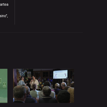
artea
ino",