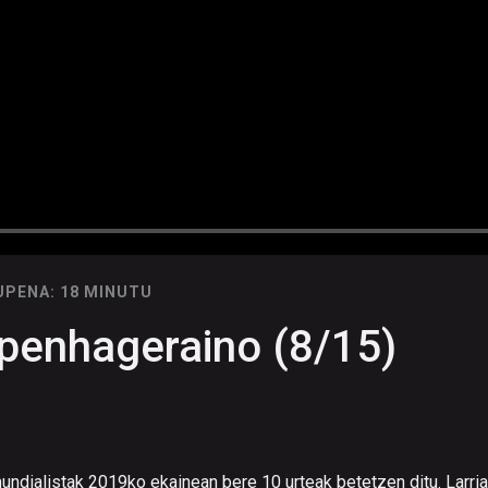
UPENA: 18 MINUTU
openhageraino (8/15)
undialistak 2019ko ekainean bere 10 urteak betetzen ditu. Larria