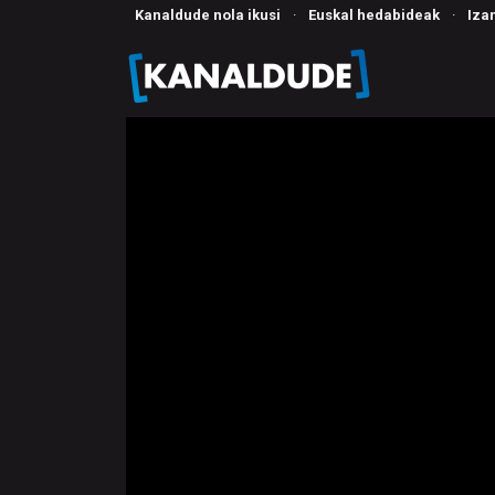
Kanaldude nola ikusi
·
Euskal hedabideak
·
Iza