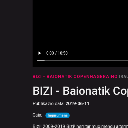
BIZI - BAIONATIK COPENHAGERAINO
IRA
BIZI - Baionatik C
Publikazio data:
2019-06-11
Gaia:
Ingurumena
Bizi! 2009-2019 Bizi! herritar mugimendu alterm