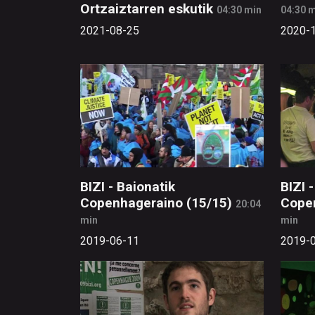
Ortzaiztarren eskutik
04:30 min
04:30 
2021-08-25
2020-
BIZI - Baionatik
BIZI 
Copenhageraino (15/15)
Cope
20:04
min
min
2019-06-11
2019-