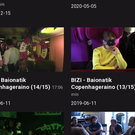
min
2020-05-05
12-15
- Baionatik
BIZI - Baionatik
nhageraino (14/15)
Copenhageraino (13/15
17:06
min
06-11
2019-06-11