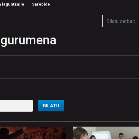
n laguntzaile
·
Sarebide
Ingurumena
BILATU