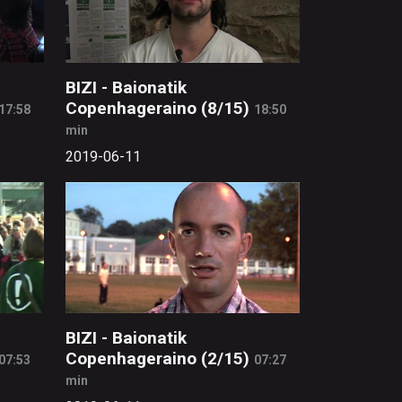
BIZI - Baionatik
Copenhageraino (8/15)
17:58
18:50
min
2019-06-11
BIZI - Baionatik
Copenhageraino (2/15)
07:53
07:27
min