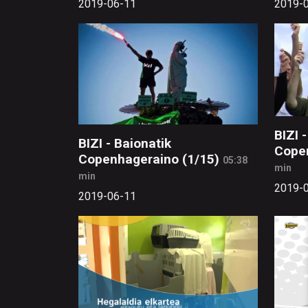
2019-06-11
2019-
BIZI 
BIZI - Baionatik
Copen
Copenhageraino (1/15)
05:38
min
min
2019-
2019-06-11