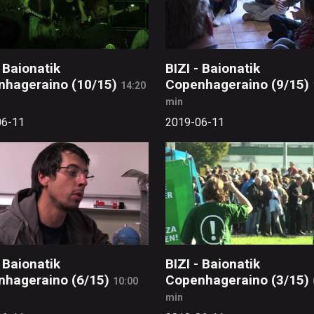
- Baionatik
BIZI - Baionatik
nhageraino (10/15)
Copenhageraino (9/15)
14:20
min
06-11
2019-06-11
- Baionatik
BIZI - Baionatik
hageraino (6/15)
Copenhageraino (3/15)
10:00
min