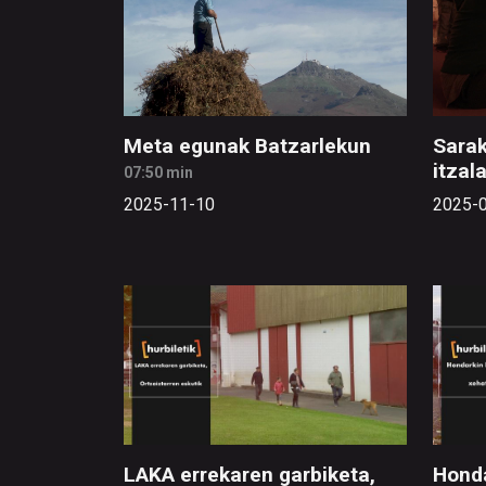
Meta egunak Batzarlekun
Sarak
itzal
07:50 min
2025-11-10
2025-
LAKA errekaren garbiketa,
Honda