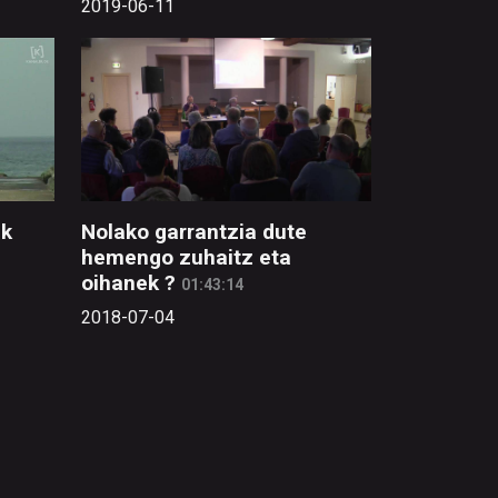
2019-06-11
ak
Nolako garrantzia dute
hemengo zuhaitz eta
oihanek ?
01:43:14
2018-07-04