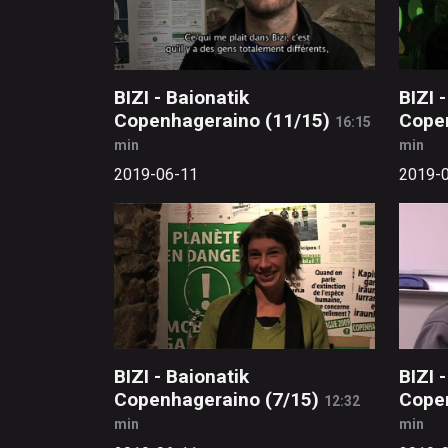
BIZI - Baionatik
BIZI 
Copenhageraino (11/15)
Cope
16:15
min
min
2019-06-11
2019-
BIZI - Baionatik
BIZI 
Copenhageraino (7/15)
Copen
12:32
min
min