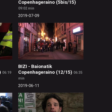
Copenhageraino (5bis/15)
09:02 min
2019-07-09
BIZI - Baionatik
)
Copenhageraino (12/15)
06:19
06:35
min
2019-06-11