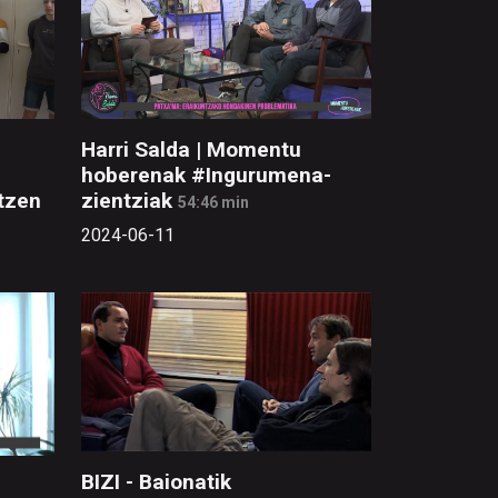
Harri Salda | Momentu
hoberenak #Ingurumena-
atzen
zientziak
54:46 min
2024-06-11
BIZI - Baionatik