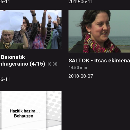
06-11
2019-06-11
- Baionatik
SALTOK - Itsas ekimen
hageraino (4/15)
18:38
14:50 min
2018-08-07
06-11