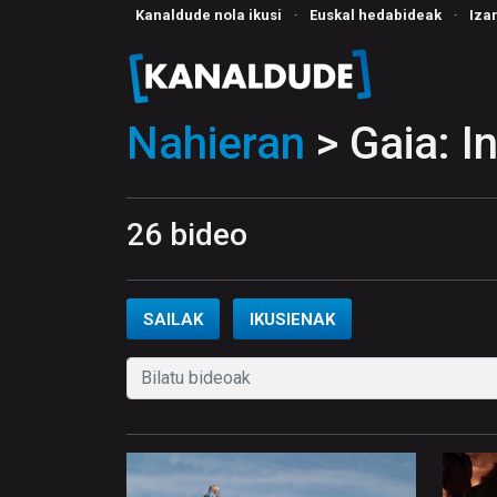
Kanaldude nola ikusi
·
Euskal hedabideak
·
Iza
Nahieran
> Gaia: 
26 bideo
SAILAK
IKUSIENAK