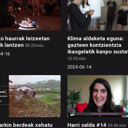
o haurrak leizeetan
Klima aldaketa eguna:
ak lantzen
gazteen kontzientzia
05:20 min
ikasgelatik kanpo sust
04-16
12:30 min
2024-06-14
rkin berdeak xehatu
Harri salda #14
59:46 min