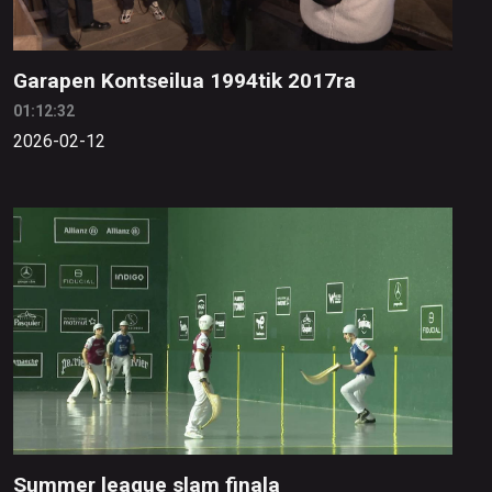
Garapen Kontseilua 1994tik 2017ra
01:12:32
2026-02-12
Summer league slam finala