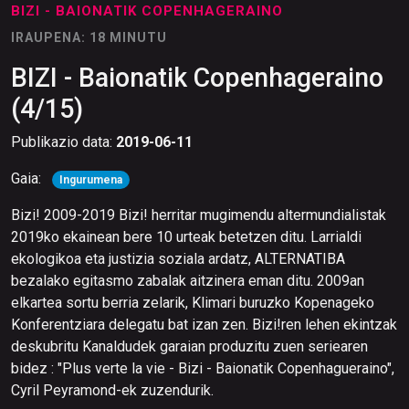
BIZI - BAIONATIK COPENHAGERAINO
IRAUPENA: 18 MINUTU
BIZI - Baionatik Copenhageraino
(4/15)
Publikazio data:
2019-06-11
Gaia:
Ingurumena
Bizi! 2009-2019 Bizi! herritar mugimendu altermundialistak
2019ko ekainean bere 10 urteak betetzen ditu. Larrialdi
ekologikoa eta justizia soziala ardatz, ALTERNATIBA
bezalako egitasmo zabalak aitzinera eman ditu. 2009an
elkartea sortu berria zelarik, Klimari buruzko Kopenageko
Konferentziara delegatu bat izan zen. Bizi!ren lehen ekintzak
deskubritu Kanaldudek garaian produzitu zuen seriearen
bidez : "Plus verte la vie - Bizi - Baionatik Copenhagueraino",
Cyril Peyramond-ek zuzendurik.