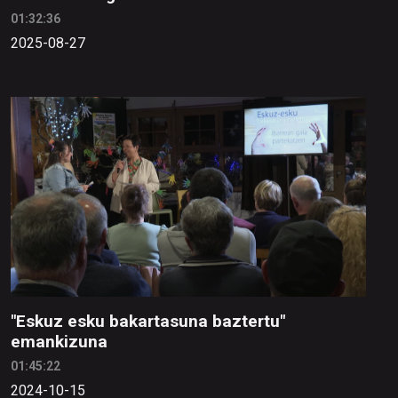
01:32:36
2025-08-27
"Eskuz esku bakartasuna baztertu"
emankizuna
01:45:22
2024-10-15