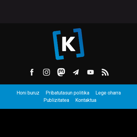
Honi buruz
Pribatutasun politika
Lege oharra
Publizitatea
Kontaktua