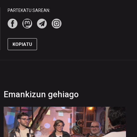
PARTEKATU SAREAN:
KOPIATU
Emankizun gehiago