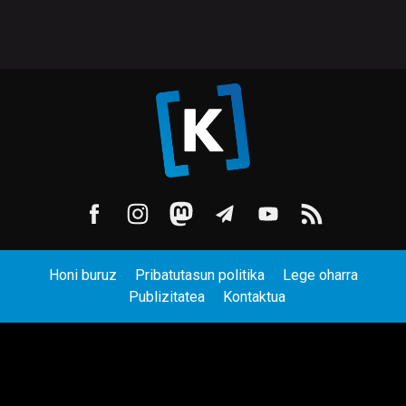
Honi buruz
Pribatutasun politika
Lege oharra
Publizitatea
Kontaktua