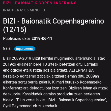
BIZI - BAIONATIK COPENHAGERAINO
IRAUPENA: 06 MINUTU
BIZI - Baionatik Copenhageraino
(12/15)
Publikazio data:
2019-06-11
Gaia:
Ingurumena
Bizi! 2009-2019 Bizi! herritar mugimendu altermundialistak
2019ko ekainean bere 10 urteak betetzen ditu. Larrialdi
ekologikoa eta justizia soziala ardatz, ALTERNATIBA
bezalako egitasmo zabalak aitzinera eman ditu. 2009an
elkartea sortu berria zelarik, Klimari buruzko Kopenageko
Konferentziara delegatu bat izan zen. Bizi!ren lehen ekintzak
deskubritu Kanaldudek garaian produzitu zuen seriearen
bidez : "Plus verte la vie - Bizi - Baionatik Copenhagueraino",
Cyril Peyramond-ek zuzendurik.