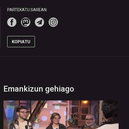
PARTEKATU SAREAN:
KOPIATU
Emankizun gehiago