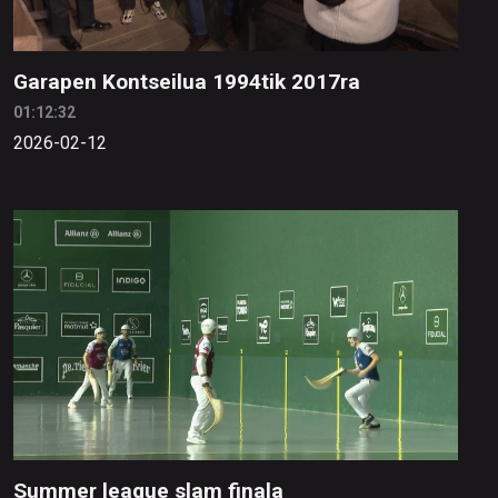
Garapen Kontseilua 1994tik 2017ra
01:12:32
2026-02-12
Summer league slam finala