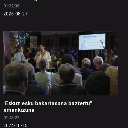
01:32:36
2025-08-27
"Eskuz esku bakartasuna baztertu"
emankizuna
01:45:22
2024-10-15