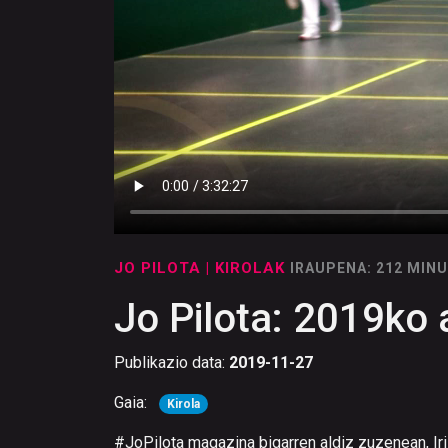
JO PILOTA
| KIROLAK
IRAUPENA: 212 MIN
Jo Pilota: 2019ko
Publikazio data:
2019-11-27
Gaia:
Kirola
#JoPilota magazina bigarren aldiz zuzenean, Iris