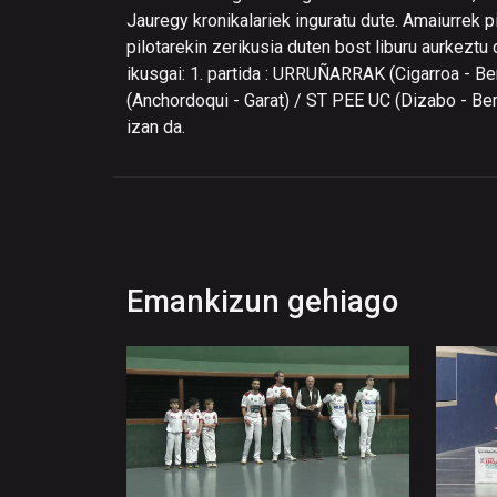
Jauregy kronikalariek inguratu dute. Amaiurrek p
pilotarekin zerikusia duten bost liburu aurkeztu
ikusgai: 1. partida : URRUÑARRAK (Cigarroa - Be
(Anchordoqui - Garat) / ST PEE UC (Dizabo - Ber
izan da.
Emankizun gehiago