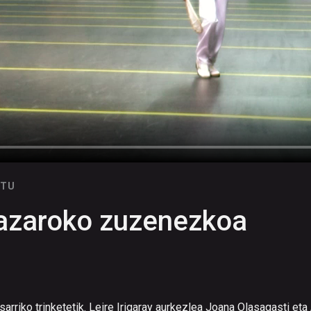
UTU
 azaroko zuzenezkoa
arriko trinketetik. Leire Irigaray aurkezlea Joana Olasagasti eta