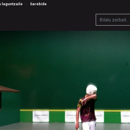
n laguntzaile
·
Sarebide