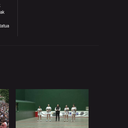
k
nak
tatua