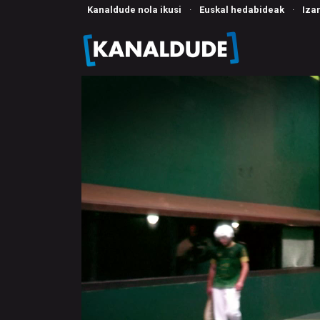
Kanaldude nola ikusi
·
Euskal hedabideak
·
Iza