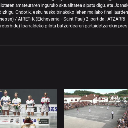
ilotaren amateuraren inguruko aktualitatea aipatu digu, eta Joana
 dizkigu. Ondotik, esku huska binakako lehen mailako final laurde
nesse) / AIRETIK (Etcheverria - Saint Paul) 2. partida : ATZARRI
reterbide) Iparraldeko pilota batzordearen partaidetzarekin pres