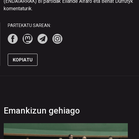
(ENDAIARRAK) Bi partidak Ellande Alfaro eta Beñat Durrutyk
komentaturik.
PARTEKATU SAREAN:
KOPIATU
Emankizun gehiago