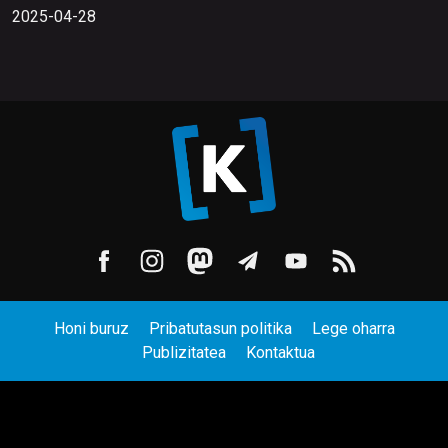
2025-04-28
Honi buruz
Pribatutasun politika
Lege oharra
Publizitatea
Kontaktua