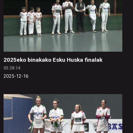
2025eko binakako Esku Huska finalak
03:28:14
2025-12-16