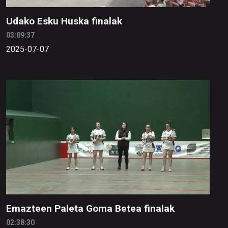
Udako Esku Huska finalak
03:09:37
2025-07-07
Emazteen Paleta Goma Betea finalak
02:38:30