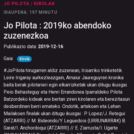
JO PILOTA
| KIROLAK
IRAUPENA: 197 MINUTU
Jo Pilota : 2019ko abendoko
zuzenezkoa
Publikazio data:
2019-12-16
Gaia:
Kirola
#JoPilota hirugarren aldiz zuzenean, Irisarriko trinketetik.
Leire Irigaray aurkezleazgain, Amaiur Jaureguyren kronika
baita berak pilotarieri egin elkarrizketak ukan ditugu ikusgai.
Peio Behasteguy eta Henri Errandonea Iparraldeko Pilota
Batzordeko kideak ere bertan ziren kirolaren eta berezitasun
desberdinen berri emateko. Ondotik, artekoen eta Lehen
Mailakoen finalak ukan ditugu ikusgai : P. Lopez/J. Retegui
(ATZARRI) // M. Bideondo/Y. Leguedois (URRUNARRAK) B.
Garat/I. Anchordoqui (ATZARRI) // E. Ziarrusta/I. Ugarte